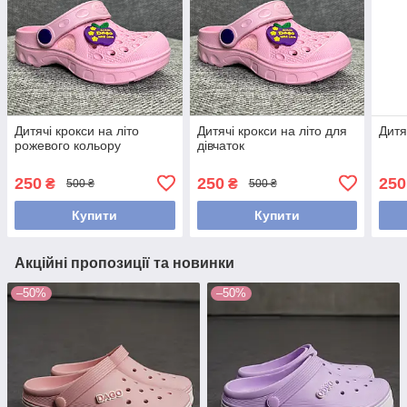
Дитячі крокси на літо
Дитячі крокси на літо для
Дитя
рожевого кольору
дівчаток
250
250
250
₴
₴
500 ₴
500 ₴
Купити
Купити
Акційні пропозиції та новинки
–50%
–50%