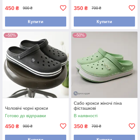
450
350
₴
₴
900 ₴
700 ₴
Купити
Купити
–50%
–50%
Сабо крокси жіночі піна
Чоловічі чорні крокси
фісташкові
Готово до відправки
В наявності
450
350
₴
₴
900 ₴
700 ₴
Купити
Купити