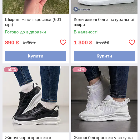
Шкіряні жіночі кросівки (601
Кеди жіночі білі з натуральної
сірі)
шкіри
Готово до відправки
В наявності
890
1 300
₴
₴
1 780 ₴
2 600 ₴
Купити
Купити
–50%
–50%
Жіночі чорні кросівки з
Жіночі білі кросівки у сітку на