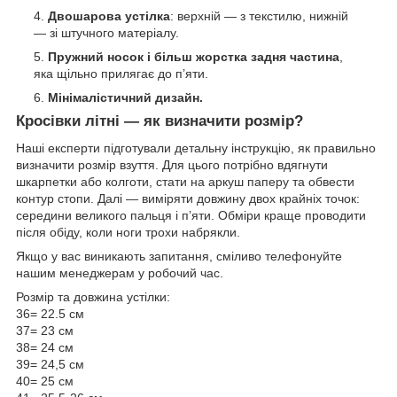
Двошарова устілка
: верхній — з текстилю, нижній
— зі штучного матеріалу.
Пружний носок і більш жорстка задня частина
,
яка щільно прилягає до п’яти.
Мінімалістичний дизайн.
Кросівки літні — як визначити розмір?
Наші експерти підготували детальну інструкцію, як правильно
визначити розмір взуття. Для цього потрібно вдягнути
шкарпетки або колготи, стати на аркуш паперу та обвести
контур стопи. Далі — виміряти довжину двох крайніх точок:
середини великого пальця і п’яти. Обміри краще проводити
після обіду, коли ноги трохи набрякли.
Якщо у вас виникають запитання, сміливо телефонуйте
нашим менеджерам у робочий час.
Розмір та довжина устілки:
36= 22.5 см
37= 23 см
38= 24 см
39= 24,5 см
40= 25 см