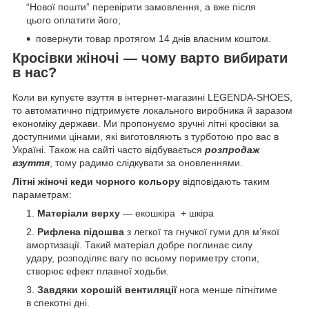
“Нової пошти” перевірити замовлення, а вже після
цього оплатити його;
повернути товар протягом 14 днів власним коштом.
Кросівки жіночі — чому варто вибирати
в нас?
Коли ви купуєте взуття в інтернет-магазині LEGENDA-SHOES,
то автоматично підтримуєте локального виробника й заразом
економіку держави. Ми пропонуємо зручні літні кросівки за
доступними цінами, які виготовляють з турботою про вас в
Україні. Також на сайті часто відбувається
розпродаж
взуття
, тому радимо слідкувати за оновленнями.
Літні жіночі кеди чорного кольору
відповідають таким
параметрам:
Матеріали верху
— екошкіра + шкіра
Рифлена підошва
з легкої та гнучкої гуми для м’якої
амортизації. Такий матеріал добре поглинає силу
удару, розподіляє вагу по всьому периметру стопи,
створює ефект плавної ходьби.
Завдяки хорошій вентиляції
нога менше пітнітиме
в спекотні дні.