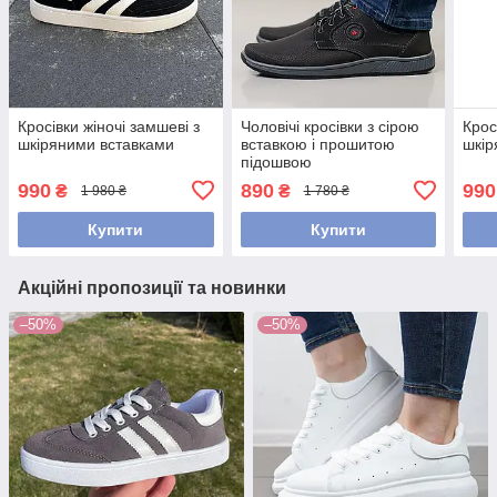
Кросівки жіночі замшеві з
Чоловічі кросівки з сірою
Кросі
шкіряними вставками
вставкою і прошитою
шкір
підошвою
990
890
990
₴
₴
1 980 ₴
1 780 ₴
Купити
Купити
Акційні пропозиції та новинки
–50%
–50%