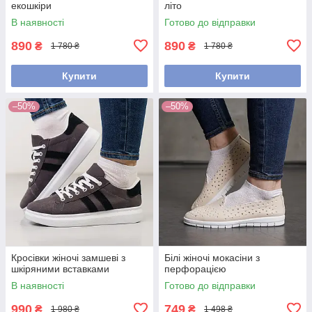
екошкіри
літо
В наявності
Готово до відправки
890
890
₴
₴
1 780 ₴
1 780 ₴
Купити
Купити
–50%
–50%
Кросівки жіночі замшеві з
Білі жіночі мокасіни з
шкіряними вставками
перфорацією
В наявності
Готово до відправки
990
749
₴
₴
1 980 ₴
1 498 ₴