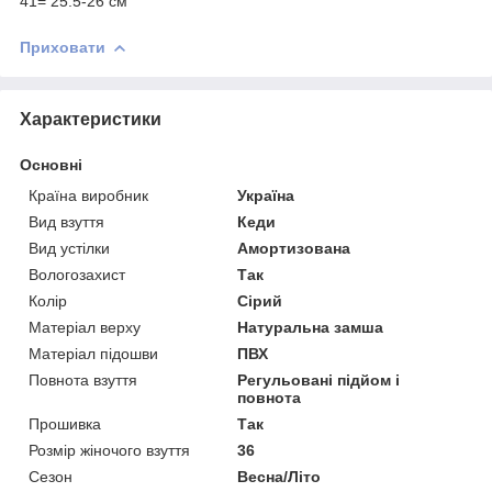
41= 25.5-26 см
Приховати
Характеристики
Основні
Країна виробник
Україна
Вид взуття
Кеди
Вид устілки
Амортизована
Вологозахист
Так
Колір
Сірий
Матеріал верху
Натуральна замша
Матеріал підошви
ПВХ
Повнота взуття
Регульовані підйом і
повнота
Прошивка
Так
Розмір жіночого взуття
36
Сезон
Весна/Літо