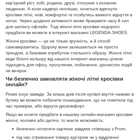
кар’єрний ріст, хобі, родина, друзі, стосунки з коханою
людиною. А коли надворі теплішає, хочеться вдягнути
кросівки літні, нові, комфортні та позбутись важкого відчуття в
ногах. Через щоденні активності може бракувати часу й сил
для шопінгу офлайн. Тоді жіночі літні кросівки недорого
придбати ви можете в інтернет-магазині LEGENDA-SHOES.
Жіночі кросівки — це не тільки зручність, а й спосіб
самовиразитись. Щороку вони залишаються не просто
трендом, а базовим атрибутом стильного образу. Жіночі літні
кеди білого кольору від нашого інтернет-магазину цілком
підходять для офісу, прогулянки, побачення, урочистих подій
чи вечірок.
Чи безпечно замовляти жіночі літні кросівки
онлайн?
Ризик існує завжди. За кілька днів після купівлі взуття наживо в
бутику ви можете побачити пошкодження, що не помітили під
час примірки, або відчути дискомфорт.
Якщо ви хочете придбати в нашому онлайн-магазині кросівки
жіночі, чоловічі або дитячі, то маєте можливість:
безпечно оплатити карткою завдяки співпраці з Prom;
під час отримання товару кур’єром чи у відділенні