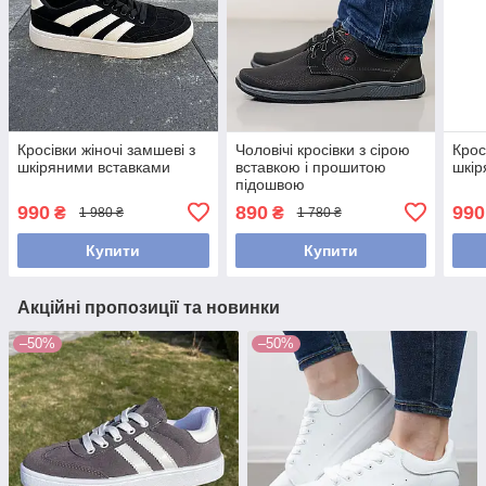
Кросівки жіночі замшеві з
Чоловічі кросівки з сірою
Кросі
шкіряними вставками
вставкою і прошитою
шкір
підошвою
990
890
990
₴
₴
1 980 ₴
1 780 ₴
Купити
Купити
Акційні пропозиції та новинки
–50%
–50%