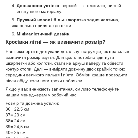
Двошарова устілка
: верхній — з текстилю, нижній
— зі штучного матеріалу.
Пружний носок і більш жорстка задня частина
,
яка щільно прилягає до п’яти.
Мінімалістичний дизайн.
Кросівки літні — як визначити розмір?
Наші експерти підготували детальну інструкцію, як правильно
визначити розмір взуття. Для цього потрібно вдягнути
шкарпетки або колготи, стати на аркуш паперу та обвести
контур стопи. Далі — виміряти довжину двох крайніх точок:
середини великого пальця і п’яти. Обміри краще проводити
після обіду, коли ноги трохи набрякли.
Якщо у вас виникають запитання, сміливо телефонуйте
нашим менеджерам у робочий час.
Розмір та довжина устілки:
36= 22.5 см
37= 23 см
38= 24 см
39= 24,5 см
40= 25 см