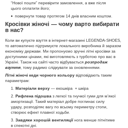
“Нової пошти” перевірити замовлення, а вже після
цього оплатити його;
повернути товар протягом 14 днів власним коштом.
Кросівки жіночі — чому варто вибирати
в нас?
Коли ви купуєте взуття в інтернет-магазині LEGENDA-SHOES,
то автоматично підтримуєте локального виробника й заразом
економіку держави. Ми пропонуємо зручні літні кросівки за
доступними цінами, які виготовляють з турботою про вас в
Україні. Також на сайті часто відбувається
розпродаж
взуття
, тому радимо слідкувати за оновленнями.
Літні жіночі кеди чорного кольору
відповідають таким
параметрам:
Матеріали верху
— екошкіра + шкіра
Рифлена підошва
з легкої та гнучкої гуми для м’якої
амортизації. Такий матеріал добре поглинає силу
удару, розподіляє вагу по всьому периметру стопи,
створює ефект плавної ходьби.
Завдяки хорошій вентиляції
нога менше пітнітиме
в спекотні дні.