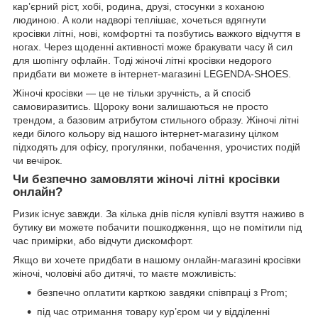
кар’єрний ріст, хобі, родина, друзі, стосунки з коханою
людиною. А коли надворі теплішає, хочеться вдягнути
кросівки літні, нові, комфортні та позбутись важкого відчуття в
ногах. Через щоденні активності може бракувати часу й сил
для шопінгу офлайн. Тоді жіночі літні кросівки недорого
придбати ви можете в інтернет-магазині LEGENDA-SHOES.
Жіночі кросівки — це не тільки зручність, а й спосіб
самовиразитись. Щороку вони залишаються не просто
трендом, а базовим атрибутом стильного образу. Жіночі літні
кеди білого кольору від нашого інтернет-магазину цілком
підходять для офісу, прогулянки, побачення, урочистих подій
чи вечірок.
Чи безпечно замовляти жіночі літні кросівки
онлайн?
Ризик існує завжди. За кілька днів після купівлі взуття наживо в
бутику ви можете побачити пошкодження, що не помітили під
час примірки, або відчути дискомфорт.
Якщо ви хочете придбати в нашому онлайн-магазині кросівки
жіночі, чоловічі або дитячі, то маєте можливість:
безпечно оплатити карткою завдяки співпраці з Prom;
під час отримання товару кур’єром чи у відділенні