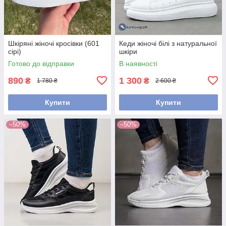
Шкіряні жіночі кросівки (601
Кеди жіночі білі з натуральної
сірі)
шкіри
Готово до відправки
В наявності
890
1 300
₴
₴
1 780 ₴
2 600 ₴
Купити
Купити
–50%
–50%