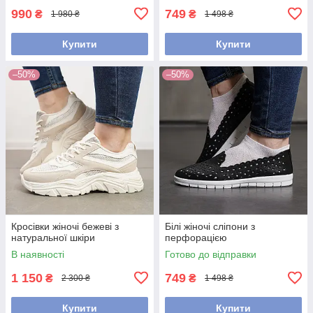
990
749
₴
₴
1 980 ₴
1 498 ₴
Купити
Купити
–50%
–50%
Кросівки жіночі бежеві з
Білі жіночі сліпони з
натуральної шкіри
перфорацією
В наявності
Готово до відправки
1 150
749
₴
₴
2 300 ₴
1 498 ₴
Купити
Купити