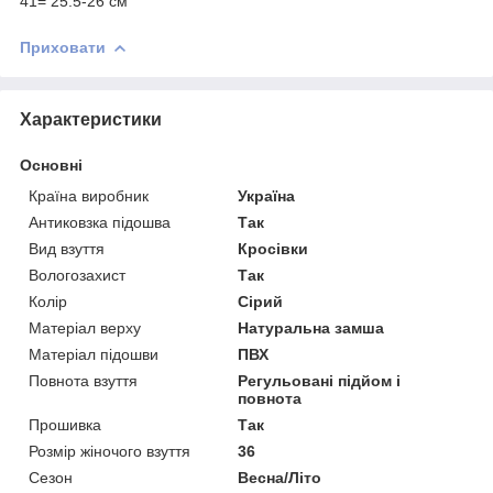
41= 25.5-26 см
Приховати
Характеристики
Основні
Країна виробник
Україна
Антиковзка підошва
Так
Вид взуття
Кросівки
Вологозахист
Так
Колір
Сірий
Матеріал верху
Натуральна замша
Матеріал підошви
ПВХ
Повнота взуття
Регульовані підйом і
повнота
Прошивка
Так
Розмір жіночого взуття
36
Сезон
Весна/Літо