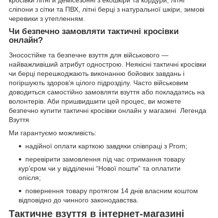
кросівки літні й демісезонні з екошкіри та кордури, літні
сліпони з сітки та ПВХ, літні берці з натуральної шкіри, зимові
черевики з утепленням.
Чи безпечно замовляти тактичні кросівки
онлайн?
Зносостійке та безпечне взуття для військового —
найважливіший атрибут однострою. Неякісні тактичні кросівки
чи берці перешкоджають виконанню бойових завдань і
погіршують здоров’я цілого підрозділу. Часто військовим
доводиться самостійно замовляти взуття або покладатись на
волонтерів. Аби пришвидшити цей процес, ви можете
безпечно купити тактичні кросівки онлайн у магазині Легенда
Взуття
Ми гарантуємо можливість:
надійної оплати карткою завдяки співпраці з Prom;
перевірити замовлення під час отримання товару
кур’єром чи у відділенні “Нової пошти” та оплатити
опісля;
повернення товару протягом 14 днів власним коштом
відповідно до чинного законодавства.
Тактичне взуття в інтернет-магазині