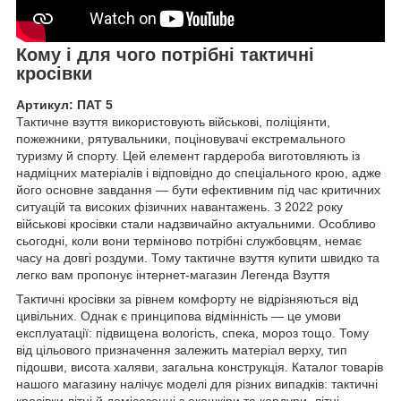
Кому і для чого потрібні тактичні
кросівки
Артикул: ПАТ 5
Тактичне взуття використовують військові, поліціянти,
пожежники, рятувальники, поціновувачі екстремального
туризму й спорту. Цей елемент гардероба виготовляють із
надміцних матеріалів і відповідно до спеціального крою, адже
його основне завдання — бути ефективним під час критичних
ситуацій та високих фізичних навантажень. З 2022 року
військові кросівки стали надзвичайно актуальними. Особливо
сьогодні, коли вони терміново потрібні службовцям, немає
часу на довгі роздуми. Тому тактичне взуття купити швидко та
легко вам пропонує інтернет-магазин Легенда Взуття
Тактичні кросівки за рівнем комфорту не відрізняються від
цивільних. Однак є принципова відмінність — це умови
експлуатації: підвищена вологість, спека, мороз тощо. Тому
від цільового призначення залежить матеріал верху, тип
підошви, висота халяви, загальна конструкція. Каталог товарів
нашого магазину налічує моделі для різних випадків: тактичні