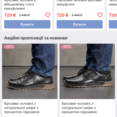
військовому стилі
камуфляж
кам
камуфляжні
720
720
720
₴
₴
1 440 ₴
1 440 ₴
Купити
Купити
Акційні пропозиції та новинки
–50%
–50%
Кросівки чоловічі з
Кросівки чоловічі з
натуральної шкіри з
натуральної шкіри з
прошитою підошвою
прошитою підошвою