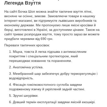
Легенда Взуття
На сайті Бочка Шоп можна знайти тактичне взуття літнє,
весняне чи осіннє, зимове. Замовляючи товари в нашому
інтернет-магазині, ви підтримуєте львівських виробників та
економіку держави. Ми пропонуємо лише якісні кросівки й
берці, виготовлені в Україні, за доступними цінами. Також на
сайті триває розпродаж взуття, тому просто зараз ви можете
придбати черевики від 690 грн.
Переваги тактичних кросівок:
Міцна, товста й легка підошва з антимасляним
покриттям і спеціальним протектором, який
перешкоджає ковзанню та пораненням.
Анатомічна устілка.
Мембранний шар забезпечує добру терморегуляцію і
водовідпірність.
Фіксація гомілковостопного суглоба завдяки
подовженому язичку й укріпленій задній частині.
Зручні шнурівки.
Довший термін експлуатації завдяки якісній екошкірі.