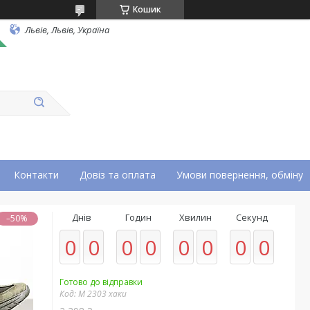
Кошик
Львів, Львів, Україна
Контакти
Довіз та оплата
Умови повернення, обміну
Днів
Годин
Хвилин
Секунд
–50%
0
0
0
0
0
0
0
0
Готово до відправки
Код:
М 2303 хаки