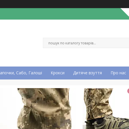
апочки, Сабо, Галоші
Крокси
Дитяче взуття
Про нас