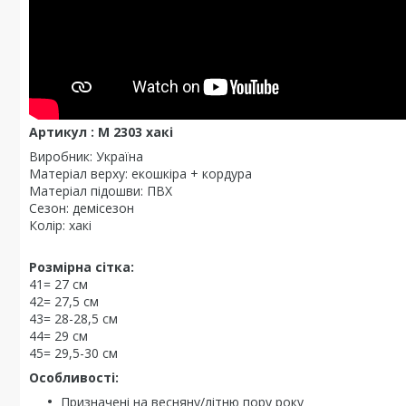
Артикул : М 2303 хакі
Виробник: Україна
Матеріал верху: екошкіра + кордура
Матеріал підошви: ПВХ
Сезон: демісезон
Колір: хакі
Розмірна сітка:
41= 27 см
42= 27,5 см
43= 28-28,5 см
44= 29 см
45= 29,5-30 см
Особливості:
Призначені на весняну/літню пору року