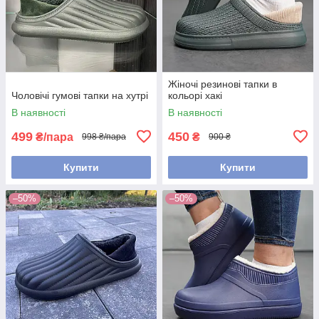
Жіночі резинові тапки в
Чоловічі гумові тапки на хутрі
кольорі хакі
В наявності
В наявності
499
450
₴/пара
₴
998 ₴/пара
900 ₴
Купити
Купити
–50%
–50%