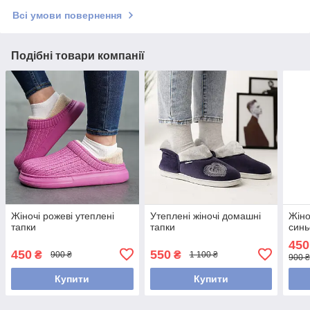
Всі умови повернення
Подібні товари компанії
Жіночі рожеві утеплені
Утеплені жіночі домашні
Жіно
тапки
тапки
синь
450
450
550
₴
₴
900 ₴
1 100 ₴
900 
Купити
Купити