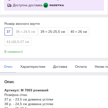
Доступна доставка
Розмір жіночого взуття
37
38 = 24,5 см
39 = 25-25,5 см
40 = 26 см
41=26,5-27 см
В наявності
Опис
Характеристики
Доставка
Оплата
Умови п
Опис
Артикул: М 7003 рожевий
Розмірна сітка:
37 р. - 23,5 см довжина устілки
38 р. - 24,5 см довжина устілки