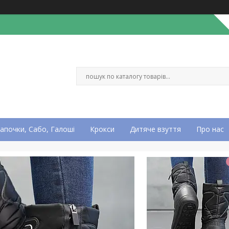
апочки, Сабо, Галоші
Крокси
Дитяче взуття
Про нас