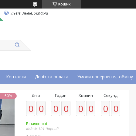
Кошик
Львів, Львів, Україна
Контакти
Довіз та оплата
Умови повернення, обміну
Днів
Годин
Хвилин
Секунд
–50%
0
0
0
0
0
0
0
0
В наявності
Код:
М 101 Чорний