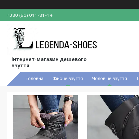
+380 (96) 011-81-14
Інтернет-магазин дешевого
взуття
Головна
Жіноче взуття
Чоловіче взуття
Т