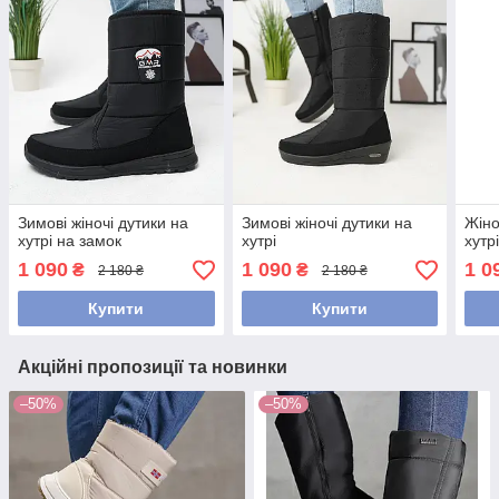
Зимові жіночі дутики на
Зимові жіночі дутики на
Жіно
хутрі на замок
хутрі
хутр
1 090
1 090
1 0
₴
₴
2 180 ₴
2 180 ₴
Купити
Купити
Акційні пропозиції та новинки
–50%
–50%