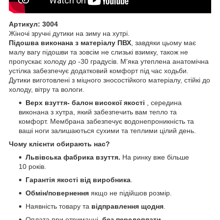
Артикул: 3004
Жіночі зручні дутики на зиму на хутрі.
Підошва виконана з матеріалу ПВХ
, завдяки цьому має
малу вагу підошви та зовсім не слизькі взимку, також не
пропускає холоду до -30 градусів. М'яка утеплена анатомічна
устілка забезпечує додатковий комфорт під час ходьби.
Дутики виготовлені з міцного зносостійкого матеріалу, стійкі до
холоду, вітру та вологи.
Верх взуття- балон високої якості
, середина
виконана з хутра, який забезпечить вам тепло та
комфорт. Мембрана забезпечує водонепроникність та
ваші ноги залишаються сухими та теплими цілий день.
Чому клієнти обирають нас?
Львівська фабрика взуття.
На ринку вже більше
10 років.
Гарантія якості від виробника
.
Обмін/повернення
якщо не підійшов розмір.
Наявність товару та
відправлення щодня
.
Оплата при отриманні,
без передоплати
.