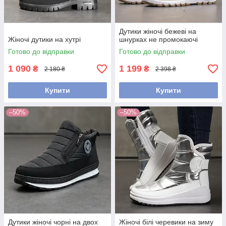
Дутики жіночі бежеві на
Жіночі дутики на хутрі
шнурках не промокаючі
Готово до відправки
Готово до відправки
1 090
1 199
₴
₴
2 180 ₴
2 398 ₴
Купити
Купити
–50%
–50%
Дутики жіночі чорні на двох
Жіночі білі черевики на зиму