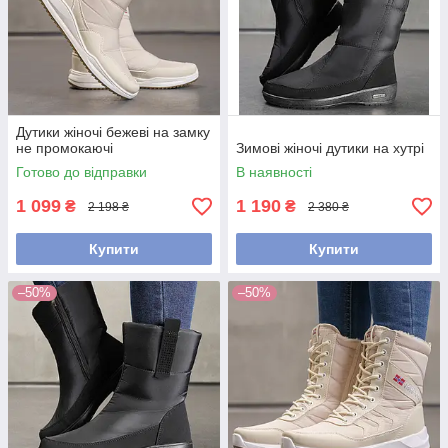
Дутики жіночі бежеві на замку
не промокаючі
Зимові жіночі дутики на хутрі
Готово до відправки
В наявності
1 099
1 190
₴
₴
2 198 ₴
2 380 ₴
Купити
Купити
–50%
–50%