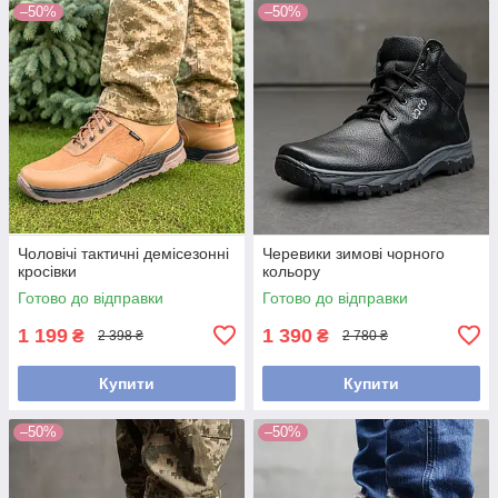
–50%
–50%
Чоловічі тактичні демісезонні
Черевики зимові чорного
кросівки
кольору
Готово до відправки
Готово до відправки
1 199
1 390
₴
₴
2 398 ₴
2 780 ₴
Купити
Купити
–50%
–50%