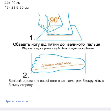
44= 29 см
45= 29,5-30 см
Приховати