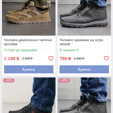
Чоловічі демісезонні тактичні
Чоловічі черевики на хутрі,
кросівки
зимові
Готово до відправки
В наявності
1 199
790
₴
₴
2 398 ₴
1 580 ₴
Купити
Купити
–50%
–50%