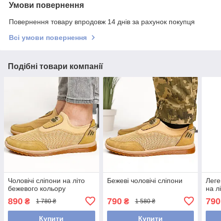
Умови повернення
Повернення товару впродовж 14 днів за рахунок покупця
Всі умови повернення
Подібні товари компанії
Чоловічі сліпони на літо
Бежеві чоловічі сліпони
Леге
бежевого кольору
на л
890
790
790
₴
₴
1 780 ₴
1 580 ₴
Купити
Купити