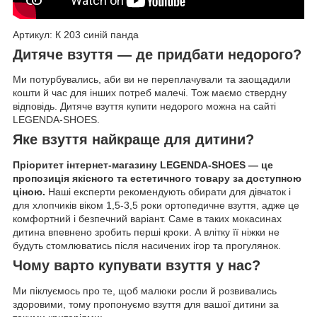
Артикул: К 203 синій панда
Дитяче взуття — де придбати недорого?
Ми потурбувались,
аби ви не переплачували
та заощадили
кошти й час для інших
потреб малечі. Тож маємо ствердну
відповідь.
Дитяче взуття купити недорого можна на сайті
LEGENDA-SHOES.
Яке взуття найкраще для дитини?
Пріоритет інтернет-магазину LEGENDA-SHOES — це
пропозиція якісного та естетичного товару за доступною
ціною.
Наші експерти рекомендують обирати для дівчаток і
для хлопчиків віком 1,5-3,5 роки ортопедичне взуття, адже це
комфортний і безпечний варіант. Саме в таких мокасинах
дитина впевнено зробить перші кроки.
А влітку її ніжки не
будуть стомлюватись після насичених ігор та прогулянок.
Чому варто купувати взуття у нас?
Ми піклуємось про те, щоб малюки росли й розвивались
здоровими, тому пропонуємо взуття для вашої дитини за