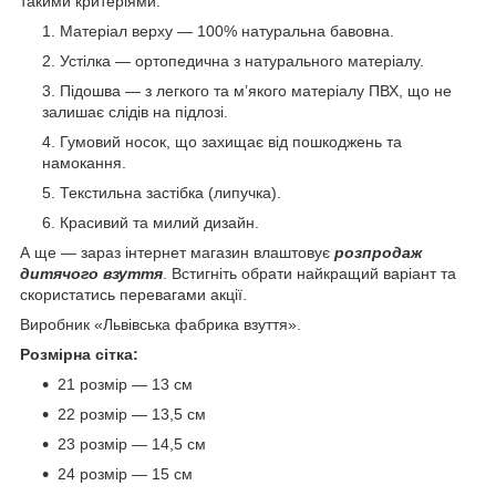
такими критеріями:
Матеріал верху —
100% натуральна бавовна.
Устілка — ортопедична з натурального матеріалу.
Підошва — з легкого та м’якого матеріалу ПВХ, що не
залишає
слідів на підлозі.
Гумовий носок, що захищає від пошкоджень та
намокання.
Текстильна застібка (липучка).
Красивий та милий дизайн.
А ще — зараз інтернет магазин влаштовує
розпродаж
дитячого взуття
. Встигніть
обрати найкращий варіант та
скористатись перевагами акції.
Виробник
«Львівська фабрика взуття».
Розмірна сітка:
21 розмір — 13 см
22 розмір — 13,5 см
23 розмір — 14,5 см
24 розмір — 15 см