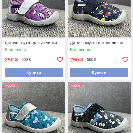
Дитяче взуття для дівчинки
Дитяче взуття ортопедичне
В наявності
В наявності
250
250
₴
₴
500 ₴
500 ₴
Купити
Купити
–50%
–50%