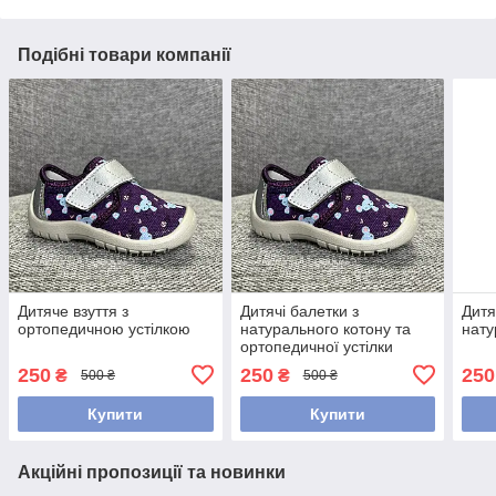
Подібні товари компанії
Дитяче взуття з
Дитячі балетки з
Дитя
ортопедичною устілкою
натурального котону та
нату
ортопедичної устілки
250
250
250
₴
₴
500 ₴
500 ₴
Купити
Купити
Акційні пропозиції та новинки