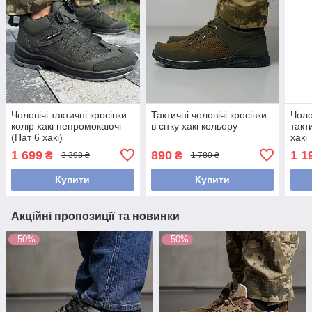
Чоловічі тактичні кросівки
Тактичні чоловічі кросівки
Чоло
колір хакі непромокаючі
в сітку хакі кольору
такт
(Пат 6 хакі)
хакі
1 699
890
1 1
₴
₴
3 398 ₴
1 780 ₴
Купити
Купити
Акційні пропозиції та новинки
–50%
–50%