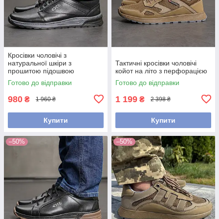
Кросівки чоловічі з
натуральної шкіри з
Тактичні кросівки чоловічі
прошитою підошвою
койот на літо з перфорацією
Готово до відправки
Готово до відправки
980
1 199
₴
₴
1 960 ₴
2 398 ₴
Купити
Купити
–50%
–50%