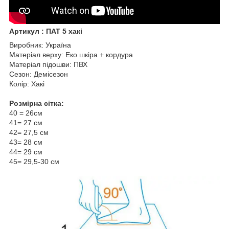
Артикул : ПАТ 5 хакі
Виробник: Україна
Матеріал верху: Еко шкіра + кордура
Матеріал підошви: ПВХ
Сезон: Демісезон
Колір: Хакі
Розмірна сітка:
40 = 26см
41= 27 см
42= 27,5 см
43= 28 см
44= 29 см
45= 29,5-30 см