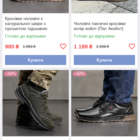
Кросівки чоловічі з
натуральної шкіри з
Чоловічі тактичні кросівки
прошитою підошвою
колір койот (Пат 4койот)
Готово до відправки
Готово до відправки
980
1 199
₴
₴
1 960 ₴
2 398 ₴
Купити
Купити
–50%
–50%