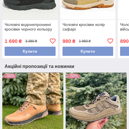
Чоловічі водонепроникні
Чоловічі кросівки колір
Чоло
кросівки чорного кольору
сафарі
війс
1 690
980
890
₴
₴
3 380 ₴
1 960 ₴
Купити
Купити
Акційні пропозиції та новинки
–50%
–50%