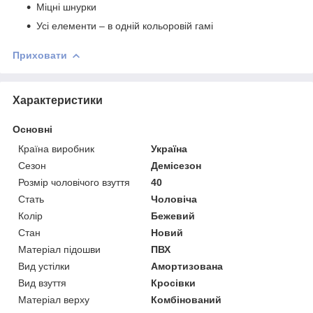
Міцні шнурки
Усі елементи – в одній кольоровій гамі
Приховати
Характеристики
Основні
Країна виробник
Україна
Сезон
Демісезон
Розмір чоловічого взуття
40
Стать
Чоловіча
Колір
Бежевий
Стан
Новий
Матеріал підошви
ПВХ
Вид устілки
Амортизована
Вид взуття
Кросівки
Матеріал верху
Комбінований