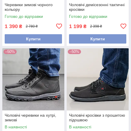
Черевики зимові чорного
Чоловічі демісезонні тактичні
кольору
кросівки
Готово до відправки
Готово до відправки
1 390
1 199
₴
₴
2 780 ₴
2 398 ₴
Купити
Купити
–50%
–50%
Чоловічі черевики на хутрі,
Чоловічі кросівки з прошитою
зимові
підошвою
В наявності
В наявності