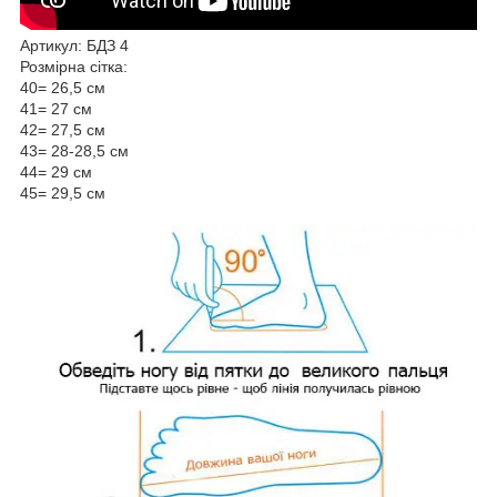
Артикул: БДЗ 4
Розмірна сітка:
40= 26,5 см
41= 27 см
42= 27,5 см
43= 28-28,5 см
44= 29 см
45= 29,5 см