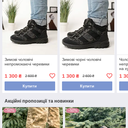
Зимові чоловічі
Зимові чорні чоловічі
Чоло
непромокаючі черевики
черевики
непр
на х
1 300
1 300
1 3
₴
₴
2 600 ₴
2 600 ₴
Купити
Купити
Акційні пропозиції та новинки
–50%
–50%