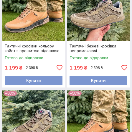
Тактичні кросівки кольору
Тактичні бежеві кросівки
койот з прошитою підошвою
непромокаючі
Готово до відправки
Готово до відправки
1 199
1 199
₴
₴
2 398 ₴
2 398 ₴
Купити
Купити
–50%
–50%