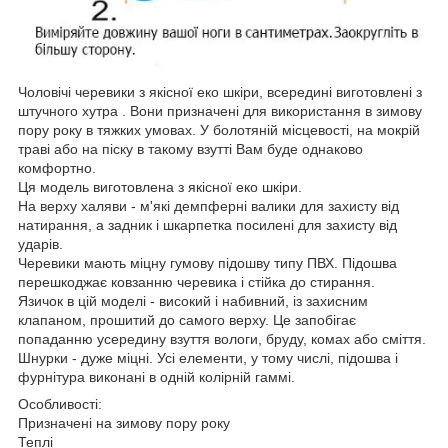
Чоловічі черевики з якісної еко шкіри, всередині виготовлені з
штучного хутра . Вони призначені для використання в зимову
пору року в тяжких умовах. У болотяній місцевості, на мокрій
траві або на піску в такому взутті Вам буде однаково
комфортно.
Ця модель виготовлена з якісної еко шкіри.
На верху халяви - м'які демпферні валики для захисту від
натирання, а задник і шкарпетка посилені для захисту від
ударів.
Черевики мають міцну гумову підошву типу ПВХ. Підошва
перешкоджає ковзанню черевика і стійка до стирання.
Язичок в цій моделі - високий і набивний, із захисним
клапаном, прошитий до самого верху. Це запобігає
попаданню усередину взуття вологи, бруду, комах або сміття.
Шнурки - дуже міцні. Усі елементи, у тому числі, підошва і
фурнітура виконані в одній колірній гаммі.
Особливості:
Призначені на зимову пору року
Теплі