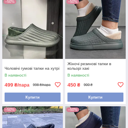
–50%
–50%
Жіночі резинові тапки в
Чоловічі гумові тапки на хутрі
кольорі хакі
В наявності
В наявності
499
450
₴/пара
₴
998 ₴/пара
900 ₴
Купити
Купити
–50%
–50%