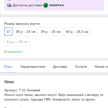
Доступна доставка
Розмір жіночого взуття
37
38 р. - 24 см
39 р. - 25 см
40 р. - 25,5 см
41 р — 26 см
В наявності
Опис
Характеристики
Доставка
Оплата
Умови п
Опис
Артикул: Т 01 бежевий
Жіночі хатні тапки, високої якості. Верх виконаний з велюру та
штучного хутра, підошва ПВХ. Комфортні, якісні та зручні.