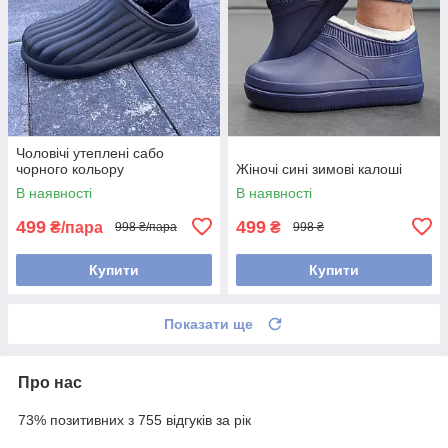
Чоловічі утеплені сабо
чорного кольору
Жіночі сині зимові калоші
В наявності
В наявності
499
499
₴/пара
₴
998 ₴/пара
998 ₴
Купити
Купити
Показати ще
Про нас
73% позитивних з 755 відгуків за рік