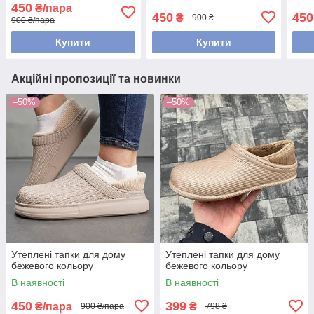
450
₴/пара
450
450
₴
900 ₴
900 ₴/пара
Купити
Купити
Акційні пропозиції та новинки
–50%
–50%
Утеплені тапки для дому
Утеплені тапки для дому
бежевого кольору
бежевого кольору
В наявності
В наявності
450
399
₴/пара
₴
900 ₴/пара
798 ₴