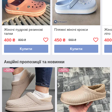
Жіночі пудрові резинові
Пляжні жіночі крокси
Жіно
тапки
літо
400
450
400
₴
₴
800 ₴
900 ₴
Купити
Купити
Акційні пропозиції та новинки
–50%
–50%