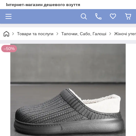
Інтернет-магазин дешевого взуття
Товари та послуги
Тапочки, Сабо, Галоші
Жіночі уте
–50%