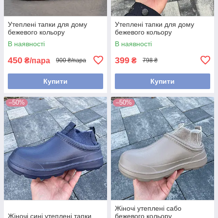
Утеплені тапки для дому
Утеплені тапки для дому
бежевого кольору
бежевого кольору
В наявності
В наявності
450
399
₴/пара
₴
900 ₴/пара
798 ₴
Купити
Купити
–50%
–50%
Жіночі утеплені сабо
Жіночі сині утеплені тапки
бежевого кольору