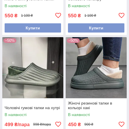
В наявності
В наявності
550
550
₴
₴
1 100 ₴
1 100 ₴
Купити
Купити
–50%
–50%
Жіночі резинові тапки в
Чоловічі гумові тапки на хутрі
кольорі хакі
В наявності
В наявності
499
450
₴/пара
₴
998 ₴/пара
900 ₴