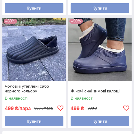
Купити
Купити
–50%
–50%
Чоловічі утеплені сабо
чорного кольору
Жіночі сині зимові калоші
В наявності
В наявності
499
499
₴/пара
₴
998 ₴/пара
998 ₴
Купити
Купити