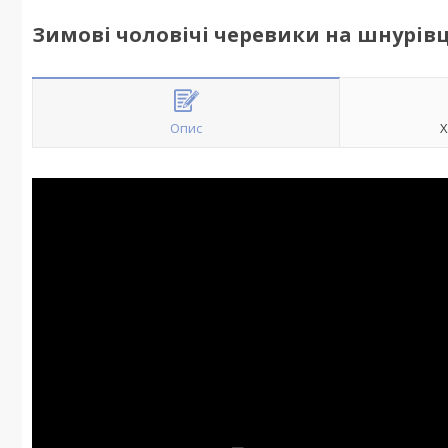
Зимові чоловічі черевики на шнурівц
Опис
Х