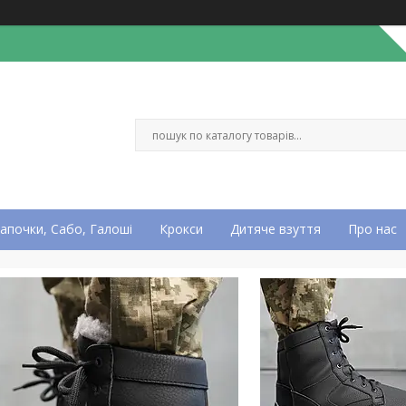
апочки, Сабо, Галоші
Крокси
Дитяче взуття
Про нас