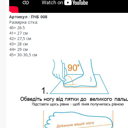
Артикул : ПЧБ 008
Размірна сітка:
40= 26.5
41= 27 см
42= 27,5 см
43= 28 см
44= 29 см
45= 30-30,5 см