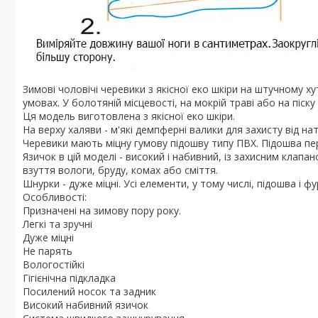
Зимові чоловічі черевики з якісної еко шкіри на штучному х
умовах. У болотяній місцевості, на мокрій траві або на піс
Ця модель виготовлена з якісної еко шкіри.
На верху халяви - м'які демпферні валики для захисту від нат
Черевики мають міцну гумову підошву типу ПВХ. Підошва пе
Язичок в цій моделі - високий і набивний, із захисним клап
взуття вологи, бруду, комах або сміття.
Шнурки - дуже міцні. Усі елементи, у тому числі, підошва і фу
Особливості:
Призначені на зимову пору року.
Легкі та зручні
Дуже міцні
Не парять
Вологостійкі
Гігієнічна підкладка
Посилений носок та задник
Високий набивний язичок