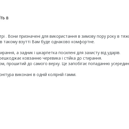
утрі . Вони призначені для використання в зимову пору року в тяж
ку в такому взутті Вам буде однаково комфортне.
ирання, а задник і шкарпетка посилені для захисту від ударів.
решкоджає ковзанню черевика і стійка до стирання.
аном, прошитий до самого верху. Це запобігає попаданню усередин
рнітура виконані в одній колірній гаммі.