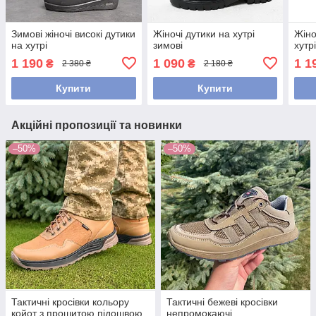
Зимові жіночі високі дутики
Жіночі дутики на хутрі
Жіно
на хутрі
зимові
хутр
1 190
1 090
1 1
₴
₴
2 380 ₴
2 180 ₴
Купити
Купити
Акційні пропозиції та новинки
–50%
–50%
Тактичні кросівки кольору
Тактичні бежеві кросівки
койот з прошитою підошвою
непромокаючі