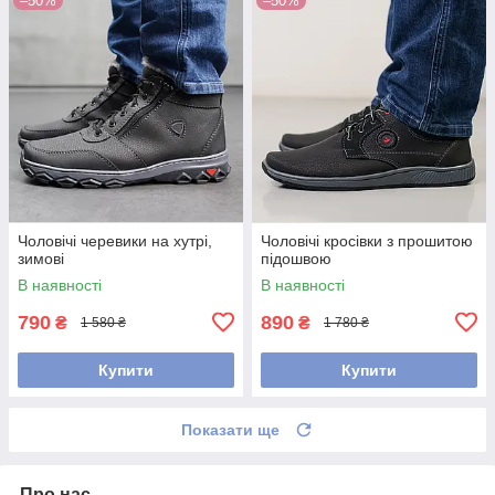
–50%
–50%
Чоловічі черевики на хутрі,
Чоловічі кросівки з прошитою
зимові
підошвою
В наявності
В наявності
790
890
₴
₴
1 580 ₴
1 780 ₴
Купити
Купити
Показати ще
Про нас