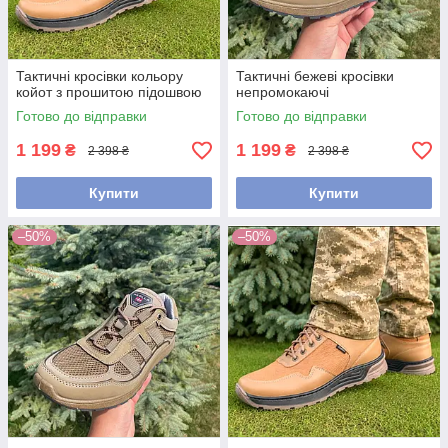
Тактичні кросівки кольору
Тактичні бежеві кросівки
койот з прошитою підошвою
непромокаючі
Готово до відправки
Готово до відправки
1 199
1 199
₴
₴
2 398 ₴
2 398 ₴
Купити
Купити
–50%
–50%