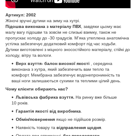
Артикул: 2002
Жіночі зручні дутики на зиму на хутрі.
Підошва виконана з матеріалу ПВХ
, завдяки цьому має
малу вагу підошви та зовсім не слизькі взимку, також не
пропускає холоду до -30 градусів. М'яка утеплена анатомічна
устілка забезпечує додатковий комфорт під час ходьби.
Дутики виготовлені з міцного зносостійкого матеріалу, стійкі до
холоду, вітру та вологи.
Верх взуття- балон високої якості
, середина
виконана з хутра, який забезпечить вам тепло та
комфорт. Мембрана забезпечує водонепроникність та
ваші ноги залишаються сухими та теплими цілий день.
Чому клієнти обирають нас?
Львівська фабрика взуття.
На ринку вже більше
10 років.
Гарантія якості від виробника
.
Обмін/повернення
якщо не підійшов розмір.
Наявність товару та
відправлення щодня
.
Оплата при отриманні,
без передоплати
.