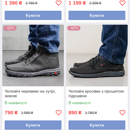
1 390
1 199
₴
₴
2 780 ₴
2 398 ₴
Купити
Купити
–50%
–50%
Чоловічі черевики на хутрі,
Чоловічі кросівки з прошитою
зимові
підошвою
В наявності
В наявності
790
890
₴
₴
1 580 ₴
1 780 ₴
Купити
Купити