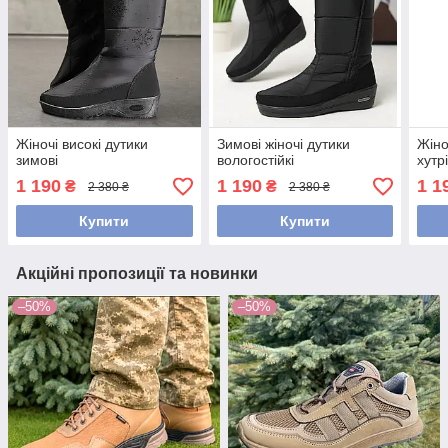
Жіночі високі дутики
Зимові жіночі дутики
Жіно
зимові
вологостійкі
хутр
1 190
1 190
1 1
₴
₴
2 380 ₴
2 380 ₴
Купити
Купити
Акційні пропозиції та новинки
–50%
–50%