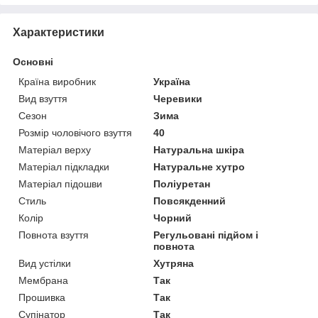
Характеристики
Основні
Країна виробник
Україна
Вид взуття
Черевики
Сезон
Зима
Розмір чоловічого взуття
40
Матеріал верху
Натуральна шкіра
Матеріал підкладки
Натуральне хутро
Матеріал підошви
Поліуретан
Стиль
Повсякденний
Колір
Чорний
Повнота взуття
Регульовані підйом і
повнота
Вид устілки
Хутряна
Мембрана
Так
Прошивка
Так
Супінатор
Так