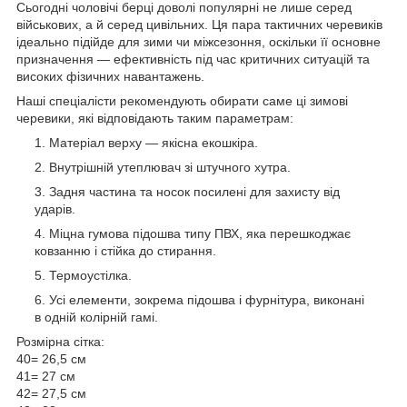
Сьогодні чоловічі берці доволі популярні не лише серед
військових, а й серед цивільних. Ця пара тактичних черевиків
ідеально підійде для зими чи міжсезоння, оскільки її основне
призначення — ефективність під час критичних ситуацій та
високих фізичних навантажень.
Наші спеціалісти рекомендують обирати саме ці зимові
черевики, які відповідають таким параметрам:
Матеріал верху — якісна екошкіра.
Внутрішній утеплювач зі штучного хутра.
Задня частина та носок посилені для захисту від
ударів.
Міцна гумова підошва типу ПВХ, яка перешкоджає
ковзанню і стійка до стирання.
Термоустілка.
Усі елементи, зокрема підошва і фурнітура, виконані
в одній колірній гамі.
Розмірна сітка:
40= 26,5 см
41= 27 см
42= 27,5 см