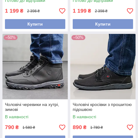
Готово до відправки
Готово до відправки
1 199
1 199
₴
₴
2 398 ₴
2 398 ₴
Купити
Купити
–50%
–50%
Чоловічі черевики на хутрі,
Чоловічі кросівки з прошитою
зимові
підошвою
В наявності
В наявності
790
890
₴
₴
1 580 ₴
1 780 ₴