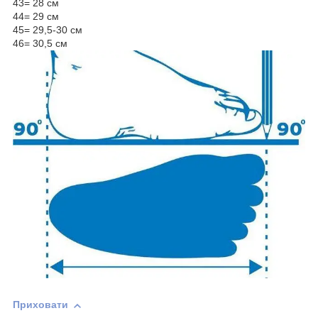
43= 28 см
44= 29 см
45= 29,5-30 см
46= 30,5 см
Приховати