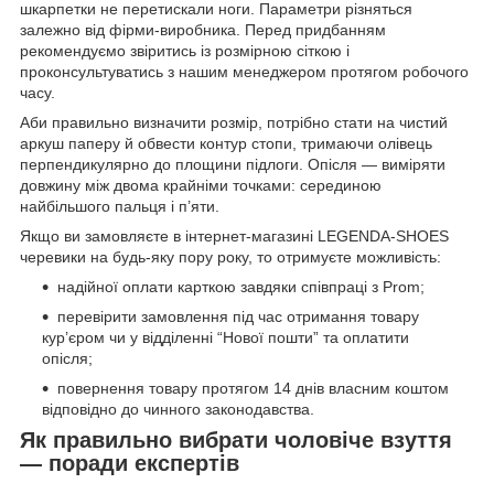
шкарпетки не перетискали ноги. Параметри різняться
залежно від фірми-виробника. Перед придбанням
рекомендуємо звіритись із розмірною сіткою і
проконсультуватись з нашим менеджером протягом робочого
часу.
Аби правильно визначити розмір, потрібно стати на чистий
аркуш паперу й обвести контур стопи, тримаючи олівець
перпендикулярно до площини підлоги. Опісля — виміряти
довжину між двома крайніми точками: серединою
найбільшого пальця і п’яти.
Якщо ви замовляєте в інтернет-магазині LEGENDA-SHOES
черевики на будь-яку пору року, то отримуєте можливість:
надійної оплати карткою завдяки співпраці з Prom;
перевірити замовлення під час отримання товару
кур’єром чи у відділенні “Нової пошти” та оплатити
опісля;
повернення товару протягом 14 днів власним коштом
відповідно до чинного законодавства.
Як правильно вибрати чоловіче взуття
— поради експертів