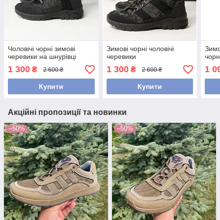
Чоловічі чорні зимові
Зимові чорні чоловічі
Зимо
черевики на шнурівці
черевики
чорн
1 300
1 300
1 0
₴
₴
2 600 ₴
2 600 ₴
Купити
Купити
Акційні пропозиції та новинки
–50%
–50%