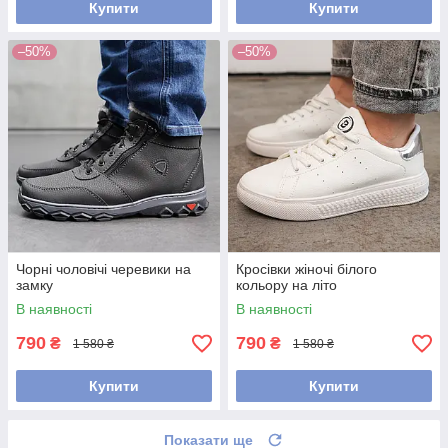
Купити
Купити
–50%
–50%
Чорні чоловічі черевики на
Кросівки жіночі білого
замку
кольору на літо
В наявності
В наявності
790
790
₴
₴
1 580 ₴
1 580 ₴
Купити
Купити
Показати ще