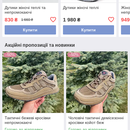
Дутики жіночі теплі та
Дутики жіночі теплі
Жіно
непромокаючі
непр
830
1 980
949
₴
₴
1 660 ₴
Купити
Купити
Акційні пропозиції та новинки
–50%
–50%
Тактичні бежеві кросівки
Чоловічі тактичні демісезонні
непромокаючі
кросівки койот беж
Готово до відправки
Готово до відправки