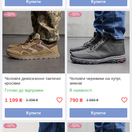
Купити
Купити
–50%
–50%
Чоловічі демісезонні тактичні
Чоловічі черевики на хутрі,
кросівки
зимові
Готово до відправки
В наявності
1 199
790
₴
₴
2 398 ₴
1 580 ₴
Купити
Купити
–50%
–50%