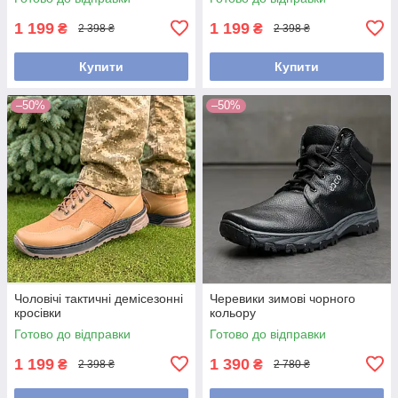
1 199
1 199
₴
₴
2 398 ₴
2 398 ₴
Купити
Купити
–50%
–50%
Чоловічі тактичні демісезонні
Черевики зимові чорного
кросівки
кольору
Готово до відправки
Готово до відправки
1 199
1 390
₴
₴
2 398 ₴
2 780 ₴