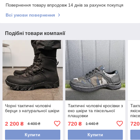
Повернення товару впродовж 14 днів за рахунок покупця
Всі умови повернення
Подібні товари компанії
Чорні тактичні чоловічі
Тактичні чоловічі кросівки з
Такт
берци з натуральної шкіри
еко шкіри та піксельної
якіс
плащовки
пікс
2 200
720
720
₴
₴
4 400 ₴
1 440 ₴
Купити
Купити