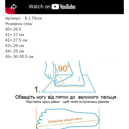
Артикул : Б 1 Пісок
Розмірна сітка:
40= 26.5
41= 27 см
42= 27,5 см
43= 28 см
44= 29 см
45= 30-30,5 см