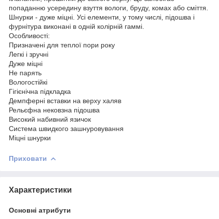
попаданню усередину взуття вологи, бруду, комах або сміття.
Шнурки - дуже міцні. Усі елементи, у тому числі, підошва і
фурнітура виконані в одній колірній гаммі.
Особливості:
Призначені для теплої пори року
Легкі і зручні
Дуже міцні
Не парять
Вологостійкі
Гігієнічна підкладка
Демпферні вставки на верху халяв
Рельєфна нековзна підошва
Високий набивний язичок
Система швидкого зашнуровування
Міцні шнурки
Приховати
Характеристики
Основні атрибути