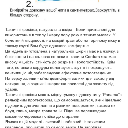
Тактичні кросівки, натуральна шкіра - Вони призначені для
використання в теплу і жарку пору року в тяжких умовах. У
болотяній місцевості, на мокрій траві або на гарячому піску в
такому взутті Вам буде однаково комфортне.
Ця мдель виготовлена ​​з натуральної шкіри і має на язичку, з
боків стопи і на халявах вставки з тканини Cordura яка має
високу міцність, стійкість до розривів і вологостійкість. Крім
того, вставки з кордуры полегшують взуття і покращують
вентиляцію ніг, забезпечуючи ефективне потоотведение.
На верху халяви - м'які демпферні валики для захисту від
натирання, а задник і шкарпетка посилені для захисту від
ударів.
Тактичні кросівки мають міцну гумову підошву типу "Panama"з
рельєфним протектором, що самоочищається, який ідеально
підходить для зчеплення з різними поверхнями, такими як
бруд, глина, мокра трава та ін. Підошва перешкоджає
ковзанню черевика і стійка до стирання.
Язичок в цій моделі - високий і набивний, із захисним
клапаном, прошитий до самого верху. Це запобігає