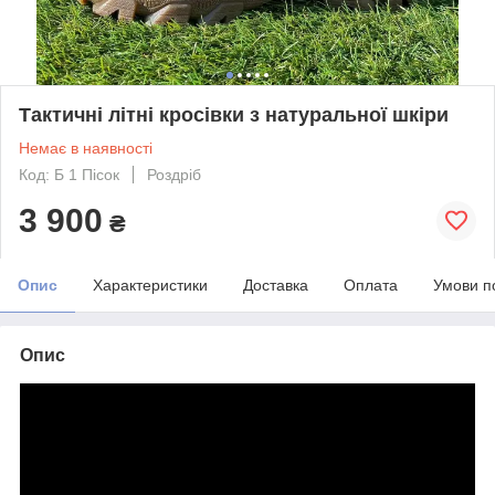
Тактичні літні кросівки з натуральної шкіри
Немає в наявності
Код: Б 1 Пісок
Роздріб
3 900
₴
Опис
Характеристики
Доставка
Оплата
Умови п
Опис