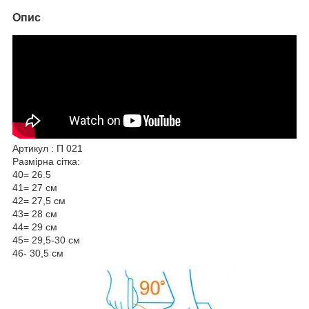
Опис
Артикул : П 021
Размірна сітка:
40= 26.5
41= 27 см
42= 27,5 см
43= 28 см
44= 29 см
45= 29,5-30 см
46- 30,5 см