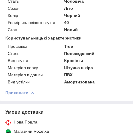
Стать
Чоловіча
Сезон
Літо
Колір
Чорний
Розмір чоловічого взуття
40
Стан
Новий
Користувальницькі характеристики
Прошивка
True
Стиль
Повсякденний
Вид взуття
Кросівки
Матеріал верху
Штучна шкіра
Матеріал підошви
ПВХ
Вид устілки
Амортизована
Приховати
Умови доставки
Нова Пошта
Магазини Rozetka