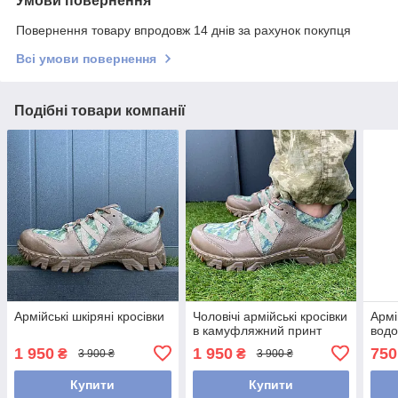
Умови повернення
Повернення товару впродовж 14 днів за рахунок покупця
Всі умови повернення
Подібні товари компанії
Армійські шкіряні кросівки
Чоловічі армійські кросівки
Армі
в камуфляжний принт
водо
1 950
1 950
750
₴
₴
3 900 ₴
3 900 ₴
Купити
Купити