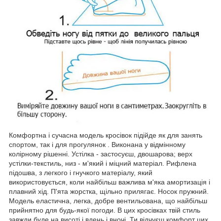
Комфортна і сучасна модель кросівок підійде як для занять
спортом, так і для прогулянок . Виконана у відмінному
колірному рішенні. Устілка - застосуєш, двошарова; верх
устілки-текстиль, низ - м'який і міцний матеріал. Рифлена
підошва, з легкого і гнучкого матеріалу, який
використовується, коли найбільш важлива м'яка амортизація і
плавний хід. П'ята жорстка, щільно прилягає. Носок пружний.
Модель еластична, легка, добре вентильована, що найбільш
прийнятно для будь-якої погоди. В цих кросівках твій стиль
завжди буде на висоті і вдень і вночі. Ти відчуєш комфорт цих