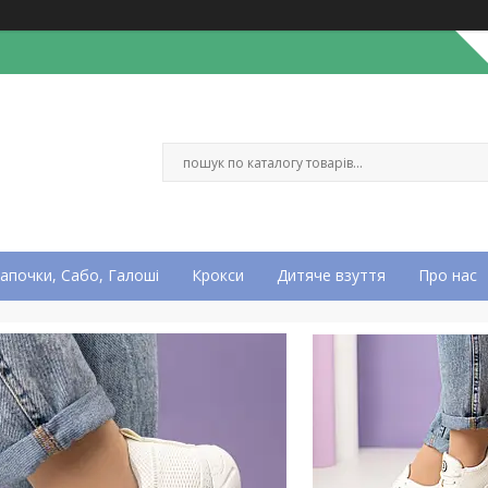
апочки, Сабо, Галоші
Крокси
Дитяче взуття
Про нас