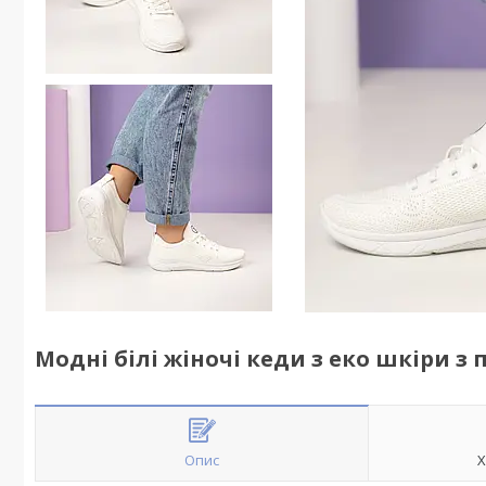
Модні білі жіночі кеди з еко шкіри з
Опис
Х