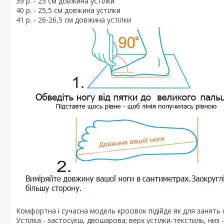
39 р. - 25 см довжина устілки
40 р. - 25,5 см довжина устілки
41 р. - 26-26,5 см довжина устілки
Комфортна і сучасна модель кросівок підійде як для занять с
Устілка - застосуєш, двошарова; верх устілки-текстиль, низ -