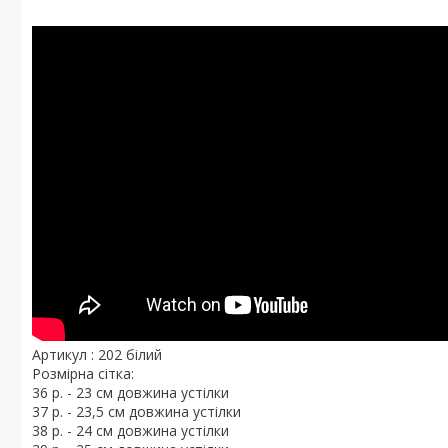
Артикул : 202 білий
Розмірна сітка:
36 р. - 23 см довжина устілки
37 р. - 23,5 см довжина устілки
38 р. - 24 см довжина устілки