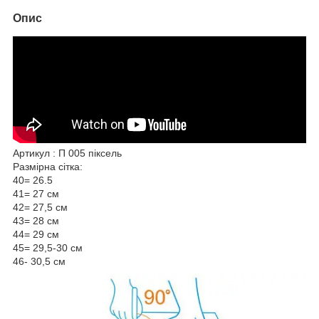
Опис
Артикул : П 005 піксель
Размірна сітка:
40= 26.5
41= 27 см
42= 27,5 см
43= 28 см
44= 29 см
45= 29,5-30 см
46- 30,5 см