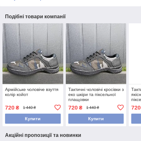
Подібні товари компанії
Армійське чоловіче взуття
Тактичні чоловічі кросівки з
Такт
колір койот
еко шкіри та піксельної
якіс
плащовки
пікс
720
720
720
₴
₴
1 440 ₴
1 440 ₴
Купити
Купити
Акційні пропозиції та новинки