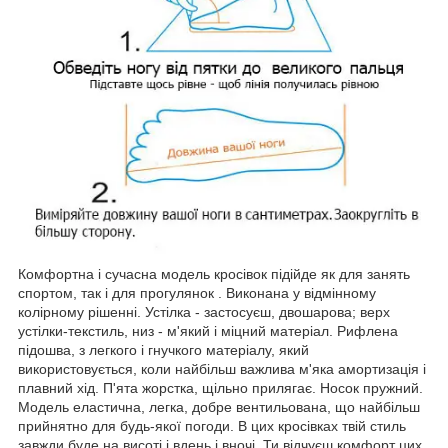
Комфортна і сучасна модель кросівок підійде як для занять
спортом, так і для прогулянок . Виконана у відмінному
колірному рішенні. Устілка - застосуєш, двошарова; верх
устілки-текстиль, низ - м'який і міцний матеріал. Рифлена
підошва, з легкого і гнучкого матеріалу, який
використовується, коли найбільш важлива м'яка амортизація і
плавний хід. П'ята жорстка, щільно прилягає. Носок пружний.
Модель еластична, легка, добре вентильована, що найбільш
прийнятно для будь-якої погоди. В цих кросівках твій стиль
завжди буде на висоті і вдень і вночі. Ти відчуєш комфорт цих