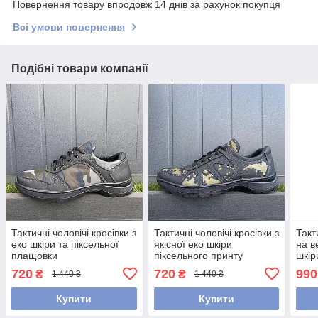
Повернення товару впродовж 14 днів за рахунок покупця
Всі умови повернення
Подібні товари компанії
Тактичні чоловічі кросівки з
Тактичні чоловічі кросівки з
Такт
еко шкіри та піксельної
якісної еко шкіри
на в
плащовки
піксельного принту
шкір
720
720
990
₴
₴
1 440 ₴
1 440 ₴
Купити
Купити