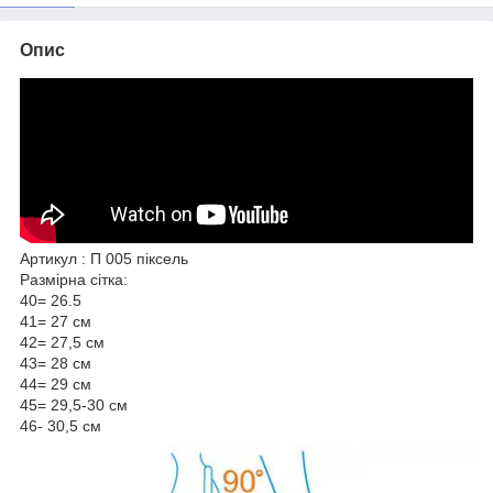
Опис
Артикул : П 005 піксель
Размірна сітка:
40= 26.5
41= 27 см
42= 27,5 см
43= 28 см
44= 29 см
45= 29,5-30 см
46- 30,5 см