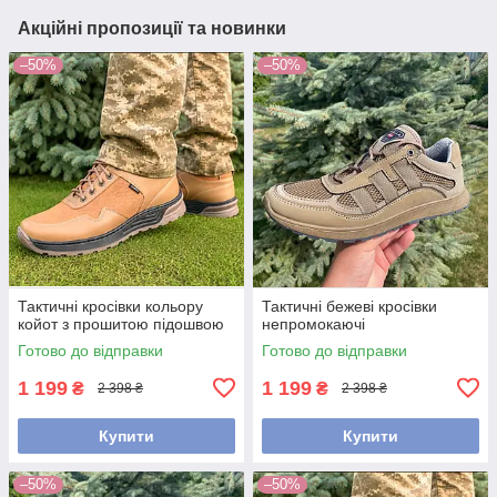
Акційні пропозиції та новинки
–50%
–50%
Тактичні кросівки кольору
Тактичні бежеві кросівки
койот з прошитою підошвою
непромокаючі
Готово до відправки
Готово до відправки
1 199
1 199
₴
₴
2 398 ₴
2 398 ₴
Купити
Купити
–50%
–50%