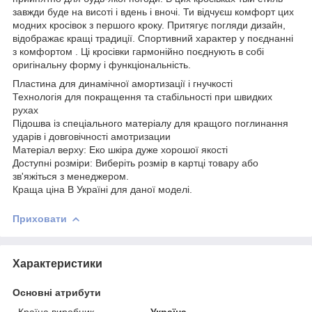
завжди буде на висоті і вдень і вночі. Ти відчуєш комфорт цих
модних кросівок з першого кроку. Притягує погляди дизайн,
відображає кращі традиції. Спортивний характер у поєднанні
з комфортом . Ці кросівки гармонійно поєднують в собі
оригінальну форму і функціональність.
Пластина для динамічної амортизації і гнучкості
Технологія для покращення та стабільності при швидких
рухах
Підошва із спеціального матеріалу для кращого поглинання
ударів і довговічності амотризации
Матеріал верху: Еко шкіра дуже хорошої якості
Доступні розміри: Виберіть розмір в картці товару або
зв'яжіться з менеджером.
Краща ціна В Україні для даної моделі.
Приховати
Характеристики
Основні атрибути
Країна виробник
Україна