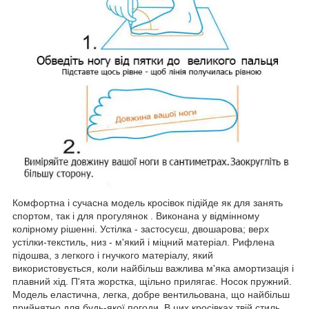
Комфортна і сучасна модель кросівок підійде як для занять
спортом, так і для прогулянок . Виконана у відмінному
колірному рішенні. Устілка - застосуєш, двошарова; верх
устілки-текстиль, низ - м'який і міцний матеріал. Рифлена
підошва, з легкого і гнучкого матеріалу, який
використовується, коли найбільш важлива м'яка амортизація і
плавний хід. П'ята жорстка, щільно прилягає. Носок пружний.
Модель еластична, легка, добре вентильована, що найбільш
прийнятно для будь-якої погоди. В цих кросівках твій стиль