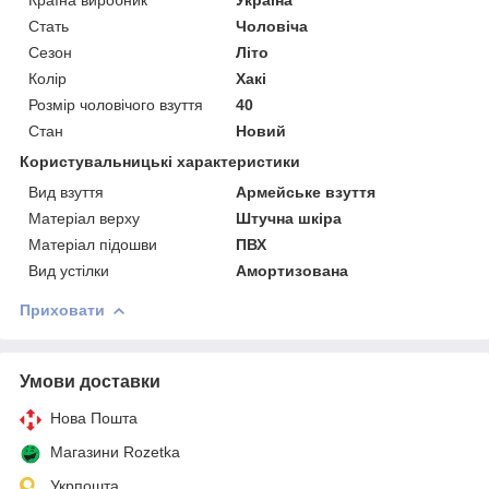
Стать
Чоловіча
Сезон
Літо
Колір
Хакі
Розмір чоловічого взуття
40
Стан
Новий
Користувальницькі характеристики
Вид взуття
Армейське взуття
Матеріал верху
Штучна шкіра
Матеріал підошви
ПВХ
Вид устілки
Амортизована
Приховати
Умови доставки
Нова Пошта
Магазини Rozetka
Укрпошта