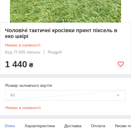
Чоловічі тактичні кросівки принт піксель в
еко шкірі
Немає в наявності
Код: П 005 піксель
Роздріб
1 440
₴
Розмір чоловічого взуття
40
Немає в наявності
Опис
Характеристики
Доставка
Оплата
Умови п