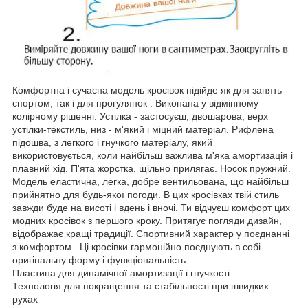
Комфортна і сучасна модель кросівок підійде як для занять
спортом, так і для прогулянок . Виконана у відмінному
колірному рішенні. Устілка - застосуєш, двошарова; верх
устілки-текстиль, низ - м'який і міцний матеріал. Рифлена
підошва, з легкого і гнучкого матеріалу, який
використовується, коли найбільш важлива м'яка амортизація і
плавний хід. П'ята жорстка, щільно прилягає. Носок пружний.
Модель еластична, легка, добре вентильована, що найбільш
прийнятно для будь-якої погоди. В цих кросівках твій стиль
завжди буде на висоті і вдень і вночі. Ти відчуєш комфорт цих
модних кросівок з першого кроку. Притягує погляди дизайн,
відображає кращі традиції. Спортивний характер у поєднанні
з комфортом . Ці кросівки гармонійно поєднують в собі
оригінальну форму і функціональність.
Пластина для динамічної амортизації і гнучкості
Технологія для покращення та стабільності при швидких
рухах