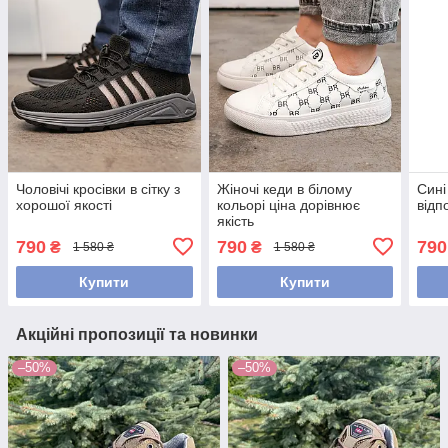
Чоловічі кросівки в сітку з
Жіночі кеди в білому
Сині
хорошої якості
кольорі ціна дорівнює
відп
якість
790
790
790
₴
₴
1 580 ₴
1 580 ₴
Купити
Купити
Акційні пропозиції та новинки
–50%
–50%