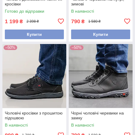
кросівки
зимові
Готово до відправки
В наявності
1 199
790
₴
₴
2 398 ₴
1 580 ₴
Купити
Купити
–50%
–50%
Чоловічі кросівки з прошитою
Чорні чоловічі черевики на
підошвою
замку
В наявності
В наявності