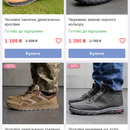
Чоловічі тактичні демісезонні
Черевики зимові чорного
кросівки
кольору
Готово до відправки
Готово до відправки
1 199
1 390
₴
₴
2 398 ₴
2 780 ₴
Купити
Купити
–50%
–50%
Чоловічі демісезонні тактичні
Чоловічі черевики на хутрі,