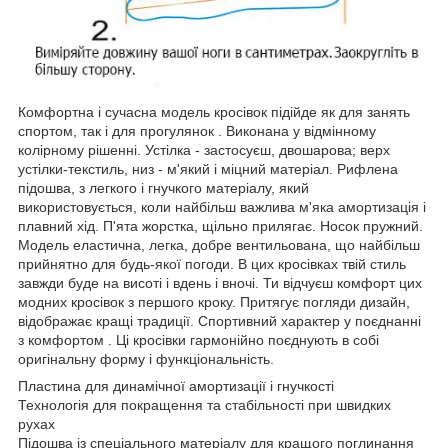
Комфортна і сучасна модель кросівок підійде як для занять
спортом, так і для прогулянок . Виконана у відмінному
колірному рішенні. Устілка - застосуєш, двошарова; верх
устілки-текстиль, низ - м'який і міцний матеріал. Рифлена
підошва, з легкого і гнучкого матеріалу, який
використовується, коли найбільш важлива м'яка амортизація і
плавний хід. П'ята жорстка, щільно прилягає. Носок пружний.
Модель еластична, легка, добре вентильована, що найбільш
прийнятно для будь-якої погоди. В цих кросівках твій стиль
завжди буде на висоті і вдень і вночі. Ти відчуєш комфорт цих
модних кросівок з першого кроку. Притягує погляди дизайн,
відображає кращі традиції. Спортивний характер у поєднанні
з комфортом . Ці кросівки гармонійно поєднують в собі
оригінальну форму і функціональність.
Пластина для динамічної амортизації і гнучкості
Технологія для покращення та стабільності при швидких
рухах
Підошва із спеціального матеріалу для кращого поглинання