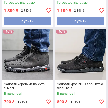
Готово до відправки
Готово до відправки
1 390
1 199
₴
₴
2 780 ₴
2 398 ₴
Купити
Купити
–50%
–50%
Чоловічі черевики на хутрі,
Чоловічі кросівки з прошитою
зимові
підошвою
В наявності
В наявності
790
890
₴
₴
1 580 ₴
1 780 ₴