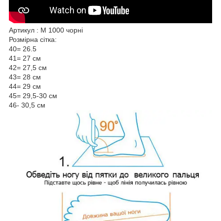
Артикул : М 1000 чорні
Розмірна сітка:
40= 26.5
41= 27 см
42= 27,5 см
43= 28 см
44= 29 см
45= 29,5-30 см
46- 30,5 см