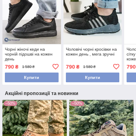
Чорні жіночі кеди на
Чоловічі чорні кросівки на
Чоло
чорній підошві на кожен
кожен день , мега зручні
сітк
день
коже
790
790
790
₴
₴
1 580 ₴
1 580 ₴
Купити
Купити
Акційні пропозиції та новинки
–50%
–50%