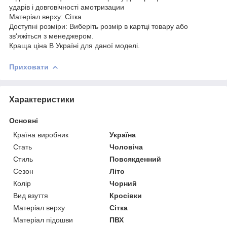
ударів і довговічності амотризации
Матеріал верху: Сітка
Доступні розміри: Виберіть розмір в картці товару або
зв'яжіться з менеджером.
Краща ціна В Україні для даної моделі.
Приховати
Характеристики
Основні
Країна виробник
Україна
Стать
Чоловіча
Стиль
Повсякденний
Сезон
Літо
Колір
Чорний
Вид взуття
Кросівки
Матеріал верху
Сітка
Матеріал підошви
ПВХ