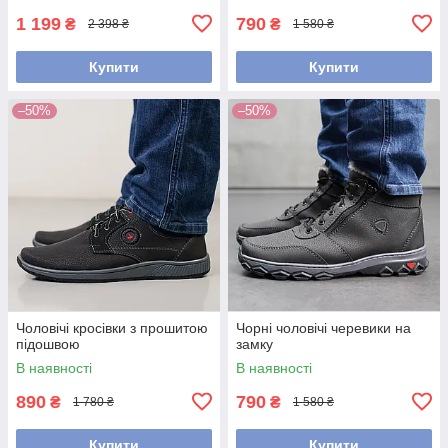
1 199
790
₴
₴
2 398 ₴
1 580 ₴
Купити
Купити
–50%
–50%
Чоловічі кросівки з прошитою
Чорні чоловічі черевики на
підошвою
замку
В наявності
В наявності
890
790
₴
₴
1 780 ₴
1 580 ₴
Купити
Купити