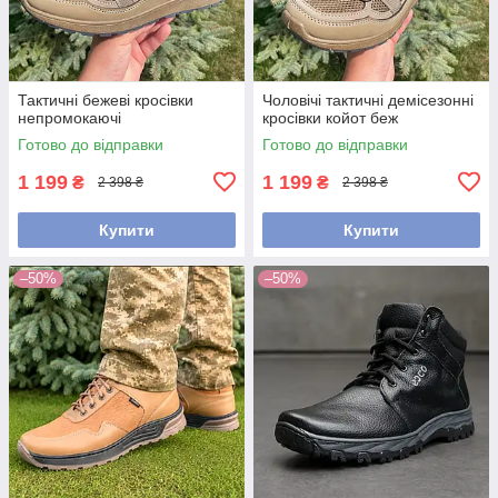
Тактичні бежеві кросівки
Чоловічі тактичні демісезонні
непромокаючі
кросівки койот беж
Готово до відправки
Готово до відправки
1 199
1 199
₴
₴
2 398 ₴
2 398 ₴
Купити
Купити
–50%
–50%