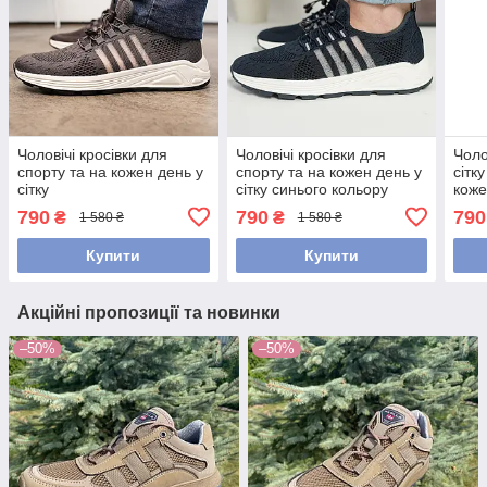
Чоловічі кросівки для
Чоловічі кросівки для
Чоло
спорту та на кожен день у
спорту та на кожен день у
сітк
сітку
сітку синього кольору
коже
790
790
790
₴
₴
1 580 ₴
1 580 ₴
Купити
Купити
Акційні пропозиції та новинки
–50%
–50%