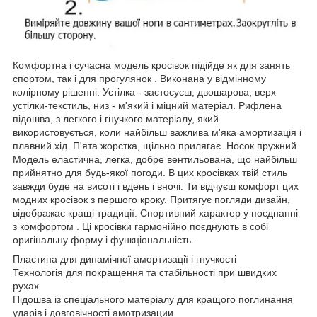
Комфортна і сучасна модель кросівок підійде як для занять
спортом, так і для прогулянок . Виконана у відмінному
колірному рішенні. Устілка - застосуєш, двошарова; верх
устілки-текстиль, низ - м'який і міцний матеріал. Рифлена
підошва, з легкого і гнучкого матеріалу, який
використовується, коли найбільш важлива м'яка амортизація і
плавний хід. П'ята жорстка, щільно прилягає. Носок пружний.
Модель еластична, легка, добре вентильована, що найбільш
прийнятно для будь-якої погоди. В цих кросівках твій стиль
завжди буде на висоті і вдень і вночі. Ти відчуєш комфорт цих
модних кросівок з першого кроку. Притягує погляди дизайн,
відображає кращі традиції. Спортивний характер у поєднанні
з комфортом . Ці кросівки гармонійно поєднують в собі
оригінальну форму і функціональність.
Пластина для динамічної амортизації і гнучкості
Технологія для покращення та стабільності при швидких
рухах
Підошва із спеціального матеріалу для кращого поглинання
ударів і довговічності амотризации