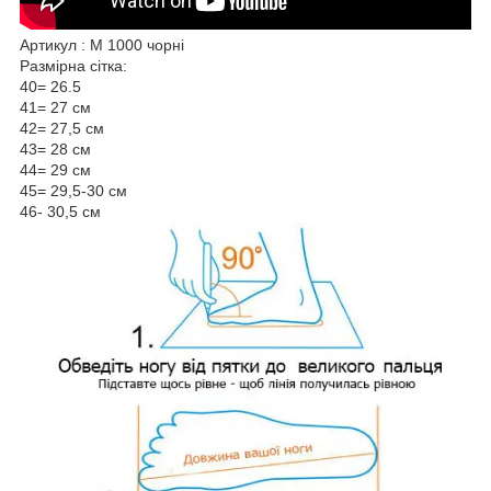
Артикул : М 1000 чорні
Размірна сітка:
40= 26.5
41= 27 см
42= 27,5 см
43= 28 см
44= 29 см
45= 29,5-30 см
46- 30,5 см