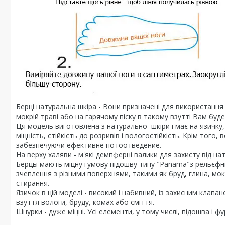
Берці натуральна шкіра - Вони призначені для використання 
мокрій траві або на гарячому піску в такому взутті Вам бу
Ця модель виготовлена з натуральної шкіри і має на язичку, 
міцність, стійкість до розривів і вологостійкість. Крім тог
забезпечуючи ефективне потоотведение.
На верху халяви - м'які демпферні валики для захисту від нат
Берцы мають міцну гумову підошву типу "Panama"з рельєфн
зчеплення з різними поверхнями, такими як бруд, глина, мок
стирання.
Язичок в цій моделі - високий і набивний, із захисним клап
взуття вологи, бруду, комах або сміття.
Шнурки - дуже міцні. Усі елементи, у тому числі, підошва і фу