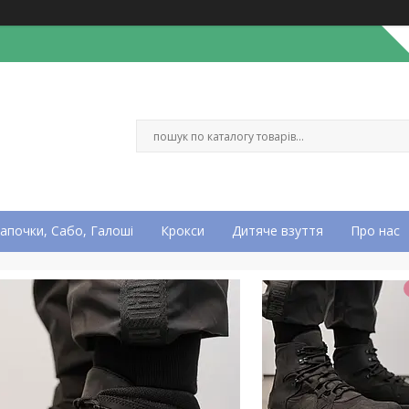
апочки, Сабо, Галоші
Крокси
Дитяче взуття
Про нас