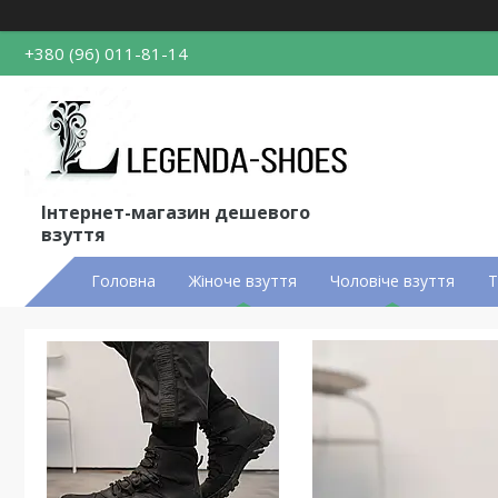
+380 (96) 011-81-14
Інтернет-магазин дешевого
взуття
Головна
Жіноче взуття
Чоловіче взуття
Т