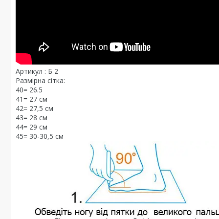
Артикул : Б 2
Размірна сітка:
40= 26.5
41= 27 см
42= 27,5 см
43= 28 см
44= 29 см
45= 30-30,5 см