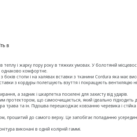
в теплу і жарку пору року в тяжких умовах. У болотяній місцевост
де однаково комфортне.
з боків стопи і на халявах вставки з тканини Cordura яка має вис
о, вставки з кордуры полегшують взуття і покращують вентиляцію ні
ирання, а задник і шкарпетка посилені для захисту від ударів.
им протектором, що самоочищається, який ідеально підходить 
ра трава та ін. Підошва перешкоджає ковзанню черевика і стійка
аном, прошитий до самого верху. Це запобігає попаданню усередин
рнітура виконані в одній колірній гаммі.