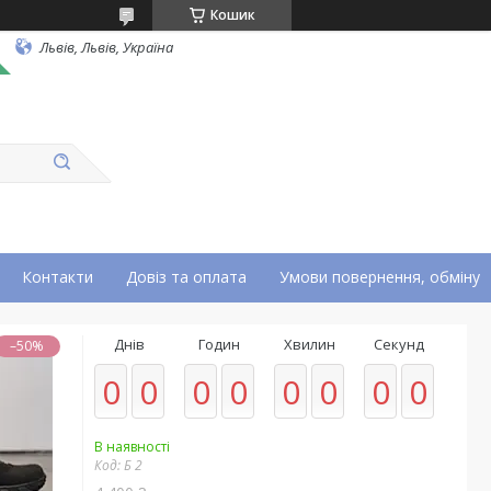
Кошик
Львів, Львів, Україна
Контакти
Довіз та оплата
Умови повернення, обміну
Днів
Годин
Хвилин
Секунд
–50%
0
0
0
0
0
0
0
0
В наявності
Код:
Б 2