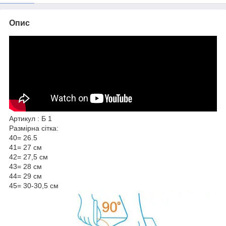
Опис
Артикул : Б 1
Размірна сітка:
40= 26.5
41= 27 см
42= 27,5 см
43= 28 см
44= 29 см
45= 30-30,5 см