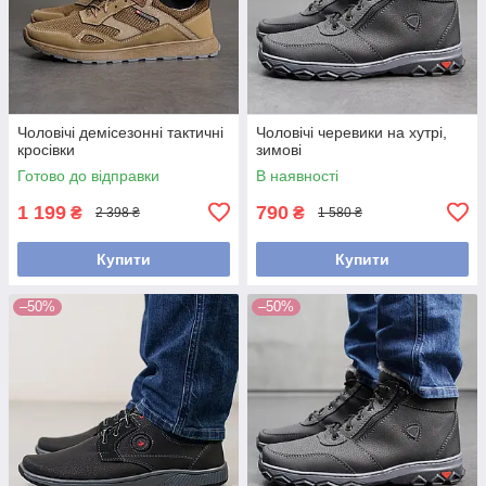
Чоловічі демісезонні тактичні
Чоловічі черевики на хутрі,
кросівки
зимові
Готово до відправки
В наявності
1 199
790
₴
₴
2 398 ₴
1 580 ₴
Купити
Купити
–50%
–50%