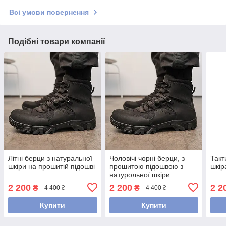
Всі умови повернення
Подібні товари компанії
Літні берци з натуральної
Чоловічі чорні берци, з
Такт
шкіри на прошитій підошві
прошитою підошвою з
шкір
натурольної шкіри
2 200
2 200
2 2
₴
₴
4 400 ₴
4 400 ₴
Купити
Купити