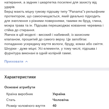
натирання, а задник і шкарпетка посилені для захисту від
ударів.
Берці мають міцну гумову підошву типу "Panama"з рельєфним
протектором, що самоочищається, який ідеально підходить
для зчеплення з різними поверхнями, такими як бруд, глина,
мокра трава та ін. Підошва перешкоджає ковзанню черевика і
стійка до стирання.
Язичок в цій моделі - високий і набивний, із захисним
клапаном, прошитий до самого верху. Це запобігає
попаданню усередину взуття вологи, бруду, комах або сміття.
Шнурки - дуже міцні. Усі елементи, у тому числі, підошва і
фурнітура виконані в одній колірній гаммі.
Приховати
Характеристики
Основні атрибути
Країна виробник
Україна
Стать
Чоловіча
Розмір чоловічого взуття
40