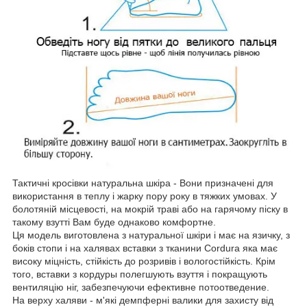
Тактичні кросівки натуральна шкіра - Вони призначені для
використання в теплу і жарку пору року в тяжких умовах. У
болотяній місцевості, на мокрій траві або на гарячому піску в
такому взутті Вам буде однаково комфортне.
Ця модель виготовлена з натуральної шкіри і має на язичку, з
боків стопи і на халявах вставки з тканини Cordura яка має
високу міцність, стійкість до розривів і вологостійкість. Крім
того, вставки з кордуры полегшують взуття і покращують
вентиляцію ніг, забезпечуючи ефективне потоотведение.
На верху халяви - м'які демпферні валики для захисту від