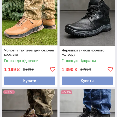
Чоловічі тактичні демісезонні
Черевики зимові чорного
кросівки
кольору
Готово до відправки
Готово до відправки
1 199
1 390
₴
₴
2 398 ₴
2 780 ₴
Купити
Купити
–50%
–50%