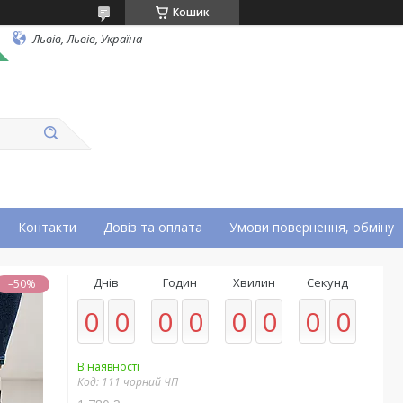
Кошик
Львів, Львів, Україна
Контакти
Довіз та оплата
Умови повернення, обміну
Днів
Годин
Хвилин
Секунд
–50%
0
0
0
0
0
0
0
0
В наявності
Код:
111 чорний ЧП