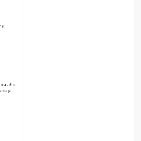
яє
тки або
льця і