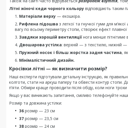
Також на сайті часто відбувається
розпродаж взуття
, том
Літні жіночі кеди чорного кольору
відповідають таким 
Матеріали верху
— екошкіра.
Рифлена підошва
з легкої та гнучкої гуми для м’яко
вагу по всьому периметру стопи, створює ефект плавної
Завдяки хорошій вентиляції
нога менше пітнітиме в
Двошарова устілка
: верхній — з текстилю, нижній —
Пружний носок і більш жорстка задня частина
, я
Мінімалістичний дизайн.
Кросівки літні — як визначити розмір?
Наші експерти підготували детальну інструкцію, як правиль
колготи, стати на аркуш паперу та обвести контур стопи. Д
п’яти. Обміри краще проводити після обіду, коли ноги трохи
Якщо у вас виникають запитання, сміливо телефонуйте наш
Розмір та довжина устілки:
36
розмір — 23 см
37
розмір — 23,5 см
38
розмір — 24 см