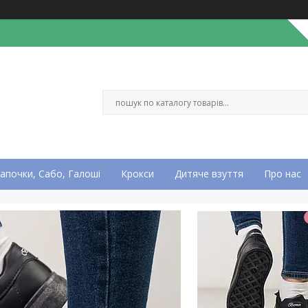
апочки, Сабо, Галоші
Крокси
Дитяче взуття
Про нас