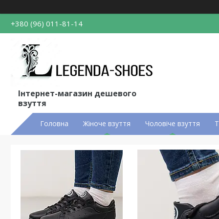
+380 (96) 011-81-14
Інтернет-магазин дешевого
взуття
Головна
Жіноче взуття
Чоловіче взуття
Т