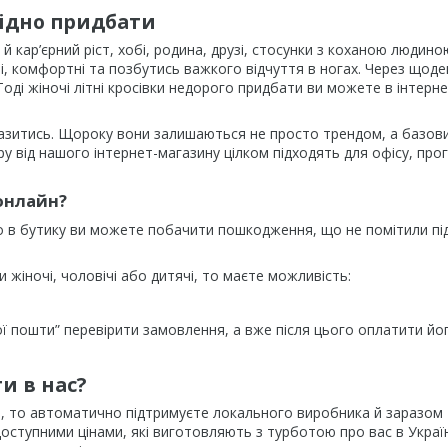
гідно придбати
 кар’єрний ріст, хобі, родина, друзі, стосунки з коханою людино
ві, комфортні та позбутись важкого відчуття в ногах. Через щоде
оді жіночі літні кросівки недорого придбати ви можете в інтерне
виразитись. Щороку вони залишаються не просто трендом, а базов
ру від нашого інтернет-магазину цілком підходять для офісу, про
 онлайн?
живо в бутику ви можете побачити пошкодження, що не помітили пі
 жіночі, чоловічі або дитячі, то маєте можливість:
вої пошти” перевірити замовлення, а вже після цього оплатити йог
и в нас?
S, то автоматично підтримуєте локального виробника й заразом
доступними цінами, які виготовляють з турботою про вас в Україн