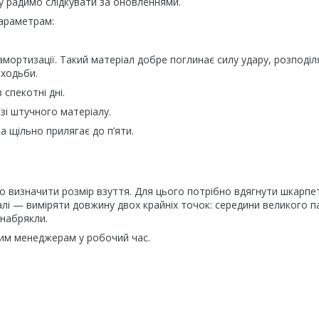
у радимо слідкувати за оновленнями.
параметрам:
ї амортизації. Такий матеріал добре поглинає силу удару, розподіл
 ходьби.
 спекотні дні.
 зі штучного матеріалу.
ка щільно прилягає до п’яти.
но визначити розмір взуття. Для цього потрібно вдягнути шкарпе
алі — виміряти довжину двох крайніх точок: середини великого па
 набрякли.
им менеджерам у робочий час.