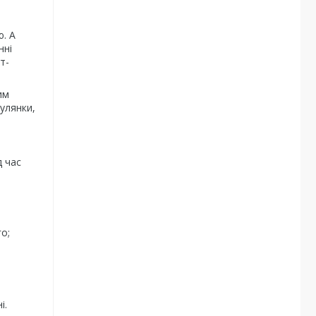
ю. А
нні
т-
им
гулянки,
д час
о;
і.