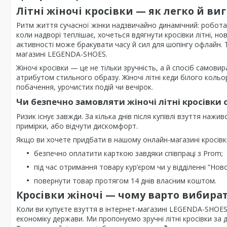
Літні жіночі кросівки —
як легко й ви
Ритм життя сучасної жінки надзвичайно динамічний: робота й
коли надворі теплішає, хочеться вдягнути кросівки літні, но
активності може бракувати часу й сил для шопінгу офлайн. Т
магазині LEGENDA-SHOES.
Жіночі кросівки — це не тільки зручність, а й спосіб само
атрибутом стильного образу. Жіночі літні кеди білого кольо
побачення, урочистих подій чи вечірок.
Чи безпечно замовляти жіночі літні кросівки
Ризик існує завжди. За кілька днів після купівлі взуття на
примірки, або відчути дискомфорт.
Якщо ви хочете придбати в нашому онлайн-магазині кросівки
безпечно оплатити карткою завдяки співпраці з Prom;
під час отримання товару кур’єром чи у відділенні “Но
повернути товар протягом 14 днів власним коштом.
Кросівки жіночі — чому варто вибират
Коли ви купуєте взуття в інтернет-магазині LEGENDA-SHOE
економіку держави. Ми пропонуємо зручні літні кросівки за 