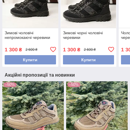
Зимові чоловічі
Зимові чорні чоловічі
Чоло
непромокаючі черевики
черевики
чере
1 300
1 300
1 3
₴
₴
2 600 ₴
2 600 ₴
Купити
Купити
Акційні пропозиції та новинки
–50%
–50%