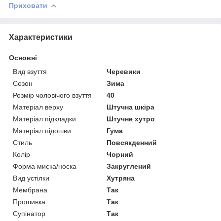
Приховати
Характеристики
Основні
Вид взуття
Черевики
Сезон
Зима
Розмір чоловічого взуття
40
Матеріал верху
Штучна шкіра
Матеріал підкладки
Штучне хутро
Матеріал підошви
Гума
Стиль
Повсякденний
Колір
Чорний
Форма миска/носка
Закруглений
Вид устілки
Хутряна
Мембрана
Так
Прошивка
Так
Супінатор
Так