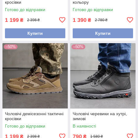
кросівки
кольору
Готово до відправки
Готово до відправки
1 199
1 390
₴
₴
2 398 ₴
2 780 ₴
Купити
Купити
–50%
–50%
Чоловічі демісезонні тактичні
Чоловічі черевики на хутрі,
кросівки
зимові
Готово до відправки
В наявності
1 199
790
₴
₴
2 398 ₴
1 580 ₴