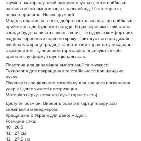
гнучкого матеріалу, який використовується, коли найбільш
важлива м'яка амортизація і плавний хід. П'ята жорстка,
щільно прилягає. Носок пружний.
Модель еластична, легка, добре вентильована, що найбільш
прийнятно для будь-якої погоди. В цих черевиках твій стиль
завжди буде на висоті і вдень і вночі. Ти відчуєш комфорт цих
модних черевиків з першого кроку. Притягує погляди дизайн,
відображає кращі традиції. Спортивний характер у поєднанні
з комфортом . Ці черевики гармонійно поєднують в собі
оригінальну форму і функціональність.
Пластина для динамічної амортизації та гнучкості
Технологія для покращення та стабільності при швидких
рухах
Підошва із спеціального матеріалу для кращого поглинання
ударів і довговічності амотризации
Матеріал верху: екокожа (дуже гарна якість)
Доступні розміри: Виберіть розмір в картці товару або
зв'яжіться з менеджером.
Краща ціна В Україні для даної моделі.
Розмірна сітка:
40= 26.5
41= 27 см
42= 27,5 см