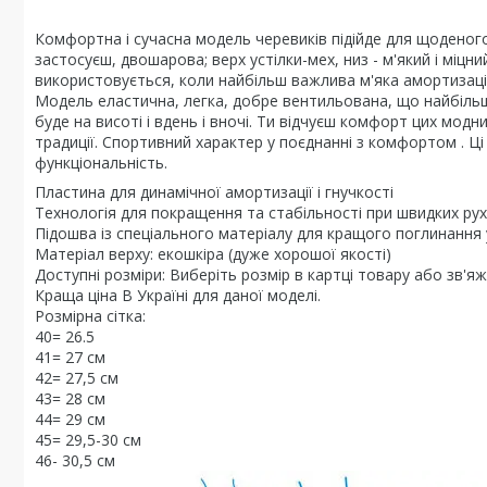
Комфортна і сучасна модель черевиків підійде для щоденого
застосуєш, двошарова; верх устілки-мех, низ - м'який і міцни
використовується, коли найбільш важлива м'яка амортизація
Модель еластична, легка, добре вентильована, що найбільш
буде на висоті і вдень і вночі. Ти відчуєш комфорт цих мод
традиції. Спортивний характер у поєднанні з комфортом . Ці
функціональність.
Пластина для динамічної амортизації і гнучкості
Технологія для покращення та стабільності при швидких ру
Підошва із спеціального матеріалу для кращого поглинання 
Матеріал верху: екошкіра (дуже хорошої якості)
Доступні розміри: Виберіть розмір в картці товару або зв'я
Краща ціна В Україні для даної моделі.
Розмірна сітка:
40= 26.5
41= 27 см
42= 27,5 см
43= 28 см
44= 29 см
45= 29,5-30 см
46- 30,5 см