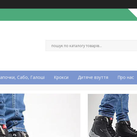
апочки, Сабо, Галоші
Крокси
Дитяче взуття
Про нас