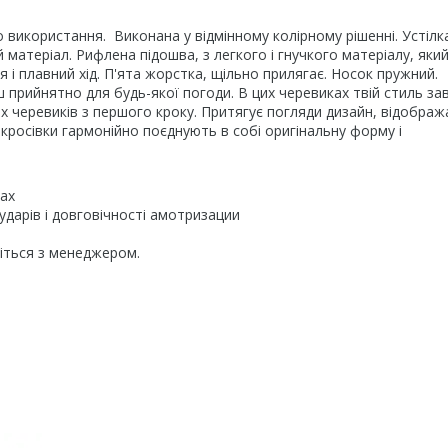
 використання. Виконана у відмінному колірному рішенні. Устілка
й матеріал. Рифлена підошва, з легкого і гнучкого матеріалу, яки
 і плавний хід. П'ята жорстка, щільно прилягає. Носок пружний.
 прийнятно для будь-якої погоди. В цих черевиках твій стиль за
них черевиків з першого кроку. Притягує погляди дизайн, відображ
 кросівки гармонійно поєднують в собі оригінальну форму і
хах
ударів і довговічності амотризации
жіться з менеджером.