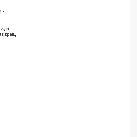
 -
й
вжди
ає кращі