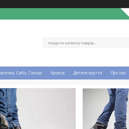
апочки, Сабо, Галоші
Крокси
Дитяче взуття
Про нас