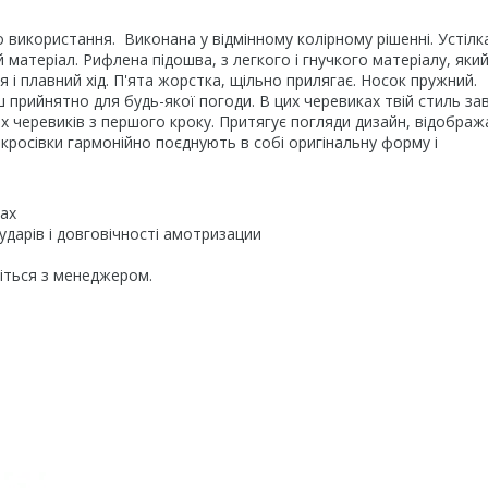
 використання. Виконана у відмінному колірному рішенні. Устілка
й матеріал. Рифлена підошва, з легкого і гнучкого матеріалу, яки
 і плавний хід. П'ята жорстка, щільно прилягає. Носок пружний.
 прийнятно для будь-якої погоди. В цих черевиках твій стиль за
них черевиків з першого кроку. Притягує погляди дизайн, відображ
 кросівки гармонійно поєднують в собі оригінальну форму і
хах
ударів і довговічності амотризации
жіться з менеджером.