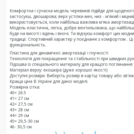
Комфортна і сучасна модель черевиків підійде для щоденого
застосуєш, двошарова; верх устілки-мех, низ - м'який і міцни
використовується, коли найбільш важлива м'яка амортизація
Модель еластична, легка, добре вентильована, що найбільш
буде на висоті і вдень і вночі. Ти відчуєш комфорт цих мод
традиції. Спортивний характер у поєднанні з комфортом . Ці
функціональність.
Пластина для динамічної амортизації і гнучкості
Технологія для покращення та стабільності при швидких ру
Підошва із спеціального матеріалу для кращого поглинання 
Матеріал верху: екошкіра (дуже хорошої якості)
Доступні розміри: Виберіть розмір в картці товару або зв'я
Краща ціна В Україні для даної моделі.
Розмірна сітка:
40= 26.5
41= 27 см
42= 27,5 см
43= 28 см
44= 29 см
45= 29,5-30 см
46- 30,5 см