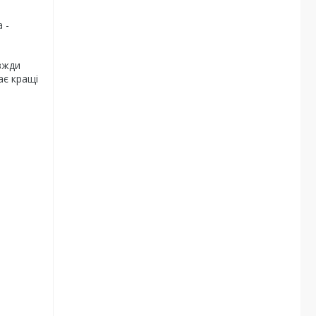
 -
й
вжди
ає кращі