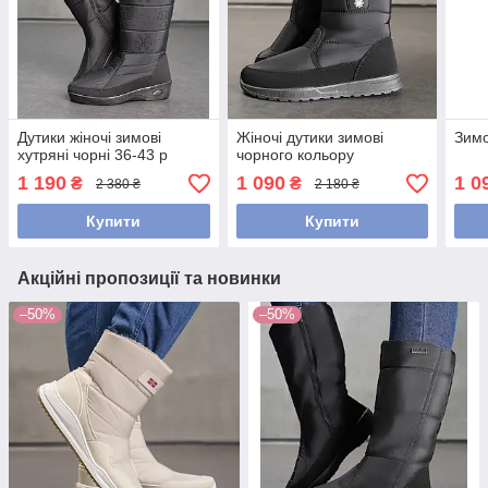
Дутики жіночі зимові
Жіночі дутики зимові
Зимо
хутряні чорні 36-43 р
чорного кольору
1 190
1 090
1 0
₴
₴
2 380 ₴
2 180 ₴
Купити
Купити
Акційні пропозиції та новинки
–50%
–50%