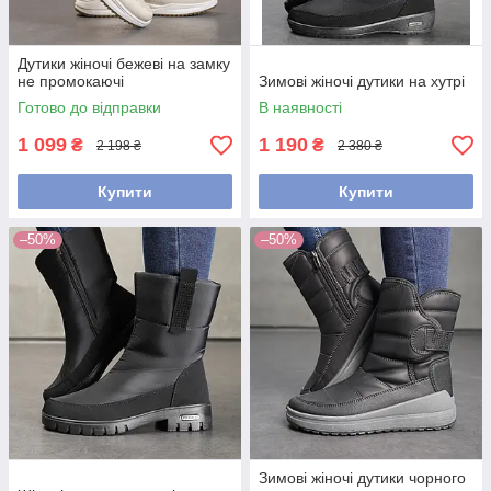
Дутики жіночі бежеві на замку
не промокаючі
Зимові жіночі дутики на хутрі
Готово до відправки
В наявності
1 099
1 190
₴
₴
2 198 ₴
2 380 ₴
Купити
Купити
–50%
–50%
Зимові жіночі дутики чорного