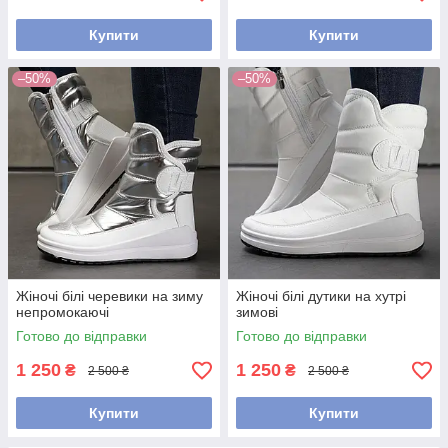
Купити
Купити
–50%
–50%
Жіночі білі черевики на зиму
Жіночі білі дутики на хутрі
непромокаючі
зимові
Готово до відправки
Готово до відправки
1 250
1 250
₴
₴
2 500 ₴
2 500 ₴
Купити
Купити