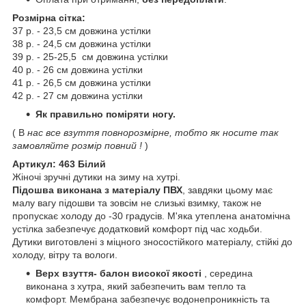
Розмірна сітка:
37 р. - 23,5 см довжина устілки
38 р. - 24,5 см довжина устілки
39 р. - 25-25,5 см довжина устілки
40 р. - 26 см довжина устілки
41 р. - 26,5 см довжина устілки
42 р. - 27 см довжина устілки
Як правильно поміряти ногу.
( В
нас все взуття повнорозмірне, тобто як носите так
замовляйте розмір повний !
)
Артикул: 463 Білий
Жіночі зручні дутики на зиму на хутрі.
Підошва виконана з матеріалу ПВХ
, завдяки цьому має
малу вагу підошви та зовсім не слизькі взимку, також не
пропускає холоду до -30 градусів. М'яка утеплена анатомічна
устілка забезпечує додатковий комфорт під час ходьби.
Дутики виготовлені з міцного зносостійкого матеріалу, стійкі до
холоду, вітру та вологи.
Верх взуття- балон високої якості
, середина
виконана з хутра, який забезпечить вам тепло та
комфорт. Мембрана забезпечує водонепроникність та