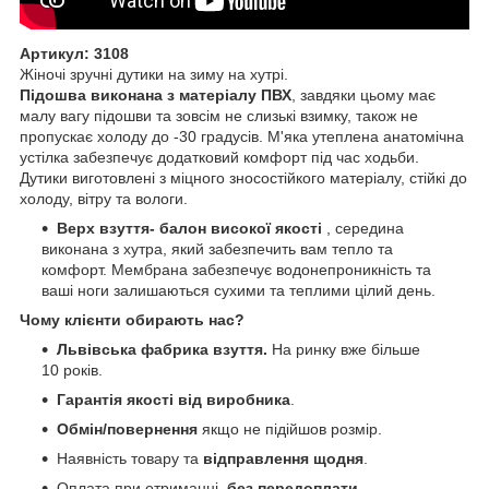
Артикул: 3108
Жіночі зручні дутики на зиму на хутрі.
Підошва виконана з матеріалу ПВХ
, завдяки цьому має
малу вагу підошви та зовсім не слизькі взимку, також не
пропускає холоду до -30 градусів. М'яка утеплена анатомічна
устілка забезпечує додатковий комфорт під час ходьби.
Дутики виготовлені з міцного зносостійкого матеріалу, стійкі до
холоду, вітру та вологи.
Верх взуття- балон високої якості
, середина
виконана з хутра, який забезпечить вам тепло та
комфорт. Мембрана забезпечує водонепроникність та
ваші ноги залишаються сухими та теплими цілий день.
Чому клієнти обирають нас?
Львівська фабрика взуття.
На ринку вже більше
10 років.
Гарантія якості від виробника
.
Обмін/повернення
якщо не підійшов розмір.
Наявність товару та
відправлення щодня
.
Оплата при отриманні,
без передоплати
.