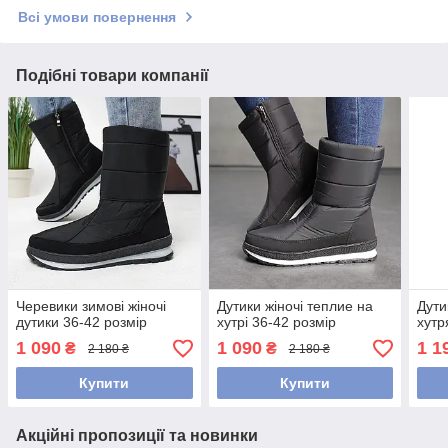
Всі умови повернення
Подібні товари компанії
Черевики зимові жіночі
Дутики жіночі теплие на
Дути
дутики 36-42 розмір
хутрі 36-42 розмір
хутр
1 090
1 090
1 1
₴
₴
2 180 ₴
2 180 ₴
Купити
Купити
Акційні пропозиції та новинки