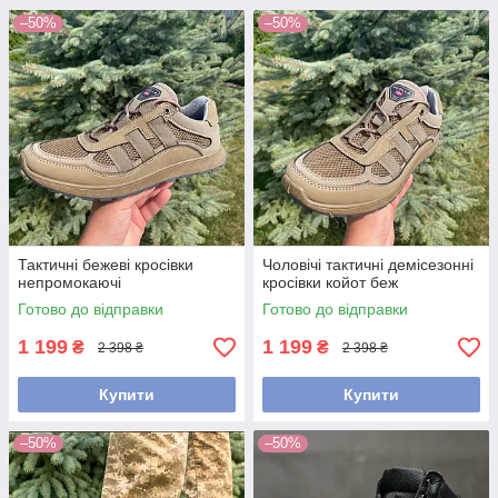
–50%
–50%
Тактичні бежеві кросівки
Чоловічі тактичні демісезонні
непромокаючі
кросівки койот беж
Готово до відправки
Готово до відправки
1 199
1 199
₴
₴
2 398 ₴
2 398 ₴
Купити
Купити
–50%
–50%