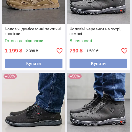
Чоловічі демісезонні тактичні
Чоловічі черевики на хутрі,
кросівки
зимові
Готово до відправки
В наявності
1 199
790
₴
₴
2 398 ₴
1 580 ₴
Купити
Купити
–50%
–50%