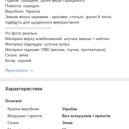
Підйом: середній, трохи вище середнього.
Повнота: середня.
Виробник: Україна.
Зимові жіночі черевики - кросівки: стильні, зручні й теплі,
підійдуть для щоденного використання.
--------------------------------
Усі фото реальні.
Матеріал верху комбінований: штучна замша + нейлон.
Матеріал підкладки: штучне хутро.
Матеріал підошви: ПВХ (висока, гнучка, протекторна).
Сезон: зима.
Колір: чорний.
Приховати
Характеристики
Основні
Країна виробник
Україна
Візерунки і принти
Без візерунків і принтів
Сезон
Зима