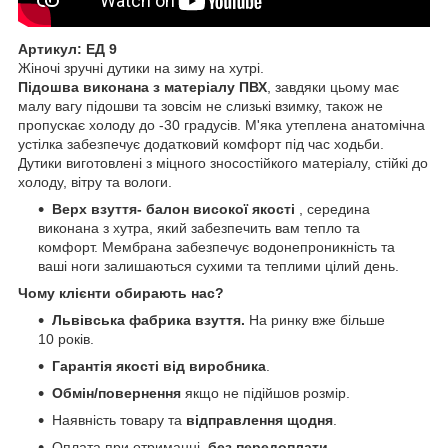
Артикул: ЕД 9
Жіночі зручні дутики на зиму на хутрі.
Підошва виконана з матеріалу ПВХ
, завдяки цьому має
малу вагу підошви та зовсім не слизькі взимку, також не
пропускає холоду до -30 градусів. М'яка утеплена анатомічна
устілка забезпечує додатковий комфорт під час ходьби.
Дутики виготовлені з міцного зносостійкого матеріалу, стійкі до
холоду, вітру та вологи.
Верх взуття- балон високої якості
, середина
виконана з хутра, який забезпечить вам тепло та
комфорт. Мембрана забезпечує водонепроникність та
ваші ноги залишаються сухими та теплими цілий день.
Чому клієнти обирають нас?
Львівська фабрика взуття.
На ринку вже більше
10 років.
Гарантія якості від виробника
.
Обмін/повернення
якщо не підійшов розмір.
Наявність товару та
відправлення щодня
.
Оплата при отриманні,
без передоплати
.