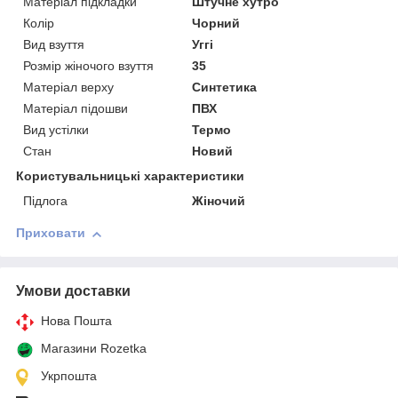
Матеріал підкладки
Штучне хутро
Колір
Чорний
Вид взуття
Уггі
Розмір жіночого взуття
35
Матеріал верху
Синтетика
Матеріал підошви
ПВХ
Вид устілки
Термо
Стан
Новий
Користувальницькі характеристики
Підлога
Жіночий
Приховати
Умови доставки
Нова Пошта
Магазини Rozetka
Укрпошта