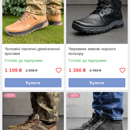
Чоловічі тактичні демісезонні
Черевики зимові чорного
кросівки
кольору
Готово до відправки
Готово до відправки
1 199
1 390
₴
₴
2 398 ₴
2 780 ₴
Купити
Купити
–50%
–50%