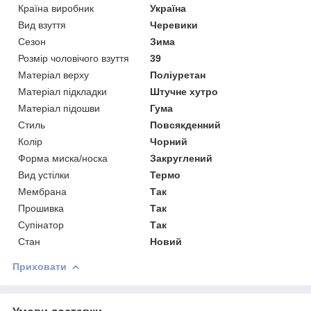
Країна виробник
Україна
Вид взуття
Черевики
Сезон
Зима
Розмір чоловічого взуття
39
Матеріал верху
Поліуретан
Матеріал підкладки
Штучне хутро
Матеріал підошви
Гума
Стиль
Повсякденний
Колір
Чорний
Форма миска/носка
Закруглений
Вид устілки
Термо
Мембрана
Так
Прошивка
Так
Супінатор
Так
Стан
Новий
Приховати