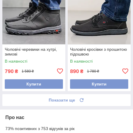
Чоловічі черевики на хутрі,
Чоловічі кросівки з прошитою
зимові
підошвою
В наявності
В наявності
790
890
₴
₴
1 580 ₴
1 780 ₴
Купити
Купити
Показати ще
Про нас
73% позитивних з 753 відгуків за рік