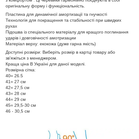
оригінальну форму і функціональність.
Пластина для динамічної амортизації та гнучкості
Технологія для покращення та стабільності при швидких
рухах
Підошва із спеціального матеріалу для кращого поглинання
ударів і довговічності амотризации
Матеріал верху: екокожа (дуже гарна якість)
Доступні розміри: Виберіть розмір в картці товару або
зв'яжіться з менеджером.
Краща ціна В Україні для даної моделі.
Розмірна сітка:
40= 26.5
41= 27 см
42= 27,5 см
43= 28 см
44= 29 см
45= 29,5-30 см
46 - 30,5 см