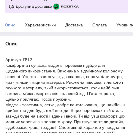
Доступна доставка
Опис
Характеристики
Доставка
Оплата
Умови п
Опис
Артикул: ПЧ 2
Комфортна і сучасна модель черевиків підійде для
щоденного використання. Виконана у відмінному колірному
рішенні. Устілка - застосуєш, двошарова; верх устілки-хутро,
низ - м'який і міцний матеріал. Рифлена підошва, з легкого і
гнучкого матеріалу, який використовується, коли найбільш
важлива м'яка амортизація і плавний хід. П'ята жорстка,
щільно прилягає. Носок пружний.
Модель еластична, легка, добре вентильована, що найбільш
прийнятно для будь-якої погоди. В цих черевиках твій стиль
завжди буде на висоті і вдень і вночі. Ти відчуєш комфорт цих
модних черевиків з першого кроку. Притягує погляди дизайн,
відображає кращі традиції. Спортивний характер у поєднанні
з комфортом . Ці черевики гармонійно поєднують в собі