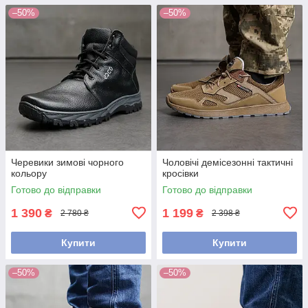
–50%
–50%
Черевики зимові чорного
Чоловічі демісезонні тактичні
кольору
кросівки
Готово до відправки
Готово до відправки
1 390
1 199
₴
₴
2 780 ₴
2 398 ₴
Купити
Купити
–50%
–50%