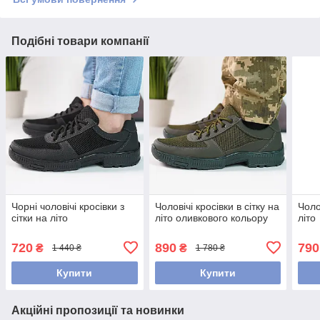
Подібні товари компанії
Чорні чоловічі кросівки з
Чоловічі кросівки в сітку на
Чоло
сітки на літо
літо оливкового кольору
літо
720
890
790
₴
₴
1 440 ₴
1 780 ₴
Купити
Купити
Акційні пропозиції та новинки