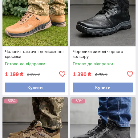
Чоловічі тактичні демісезонні
Черевики зимові чорного
кросівки
кольору
Готово до відправки
Готово до відправки
1 199
1 390
₴
₴
2 398 ₴
2 780 ₴
Купити
Купити
–50%
–50%