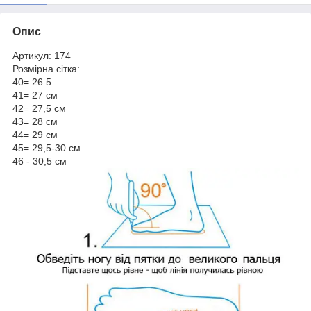
Опис
Артикул: 174
Розмірна сітка:
40= 26.5
41= 27 см
42= 27,5 см
43= 28 см
44= 29 см
45= 29,5-30 см
46 - 30,5 см