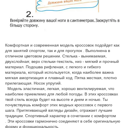
Комфортная и современная модель кроссовок подойдет как
для занятий спортом, так и для прогулок . Выполнена в
отличном цветовом решении. Стелька - вынимаемая,
двухслойная; верх стельки-текстиль, низ - мягкий и прочный
материал. Подошва рифленая, с легкого и гибкого
материала, который используется, когда наиболее важна
мягкая амортизация и плавный ход. Пятка жесткая, плотно
прилегающая. Носок упругий.
Модель эластичная, легкая, хорошо вентилируемая, что
наиболее приемлемо для любой погоды. В этих кроссовках
твой стиль всегда будет на высоте и днем и ночью. Ты
почувствуешь комфорт этих модных кроссовок с первого
шага. Притягивающий взгляды дизайн, отражает лучшие
традиции. Спортивный характер в сочетании с комфортом
. Эти кроссовки гармонично соединяют в себе оригинальную
форму и функциональность.