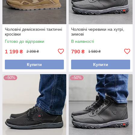
Чоловічі демісезонні тактичні
Чоловічі черевики на хутрі,
кросівки
зимові
Готово до відправки
В наявності
1 199
790
₴
₴
2 398 ₴
1 580 ₴
Купити
Купити
–50%
–50%