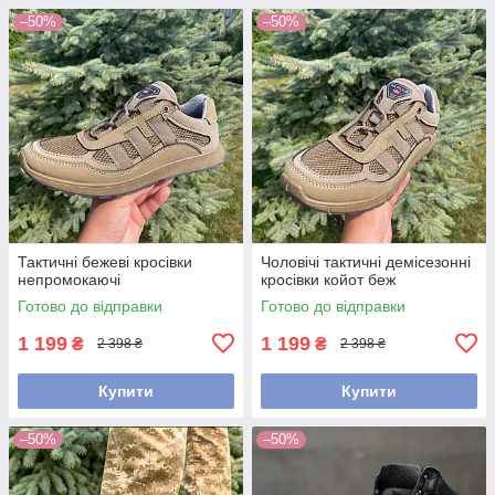
–50%
–50%
Тактичні бежеві кросівки
Чоловічі тактичні демісезонні
непромокаючі
кросівки койот беж
Готово до відправки
Готово до відправки
1 199
1 199
₴
₴
2 398 ₴
2 398 ₴
Купити
Купити
–50%
–50%