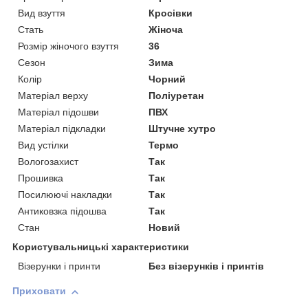
Вид взуття
Кросівки
Стать
Жіноча
Розмір жіночого взуття
36
Сезон
Зима
Колір
Чорний
Матеріал верху
Поліуретан
Матеріал підошви
ПВХ
Матеріал підкладки
Штучне хутро
Вид устілки
Термо
Вологозахист
Так
Прошивка
Так
Посилюючі накладки
Так
Антиковзка підошва
Так
Стан
Новий
Користувальницькі характеристики
Візерунки і принти
Без візерунків і принтів
Приховати