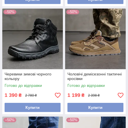
–50%
–50%
Черевики зимові чорного
Чоловічі демісезонні тактичні
кольору
кросівки
Готово до відправки
Готово до відправки
1 390
1 199
₴
₴
2 780 ₴
2 398 ₴
Купити
Купити
–50%
–50%