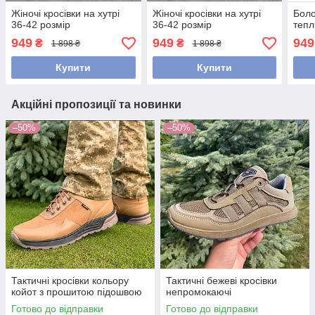
Жіночі кросівки на хутрі
Жіночі кросівки на хутрі
Боло
36-42 розмір
36-42 розмір
тепл
949
949
949
₴
₴
1 898 ₴
1 898 ₴
Купити
Купити
Акційні пропозиції та новинки
–50%
–50%
Тактичні кросівки кольору
Тактичні бежеві кросівки
койот з прошитою підошвою
непромокаючі
Готово до відправки
Готово до відправки