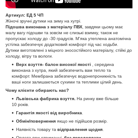
Артикул: ЕД 5 ЧП
Жіночі зручні дутики на зиму на хутрі.
Підошва виконана з матеріалу ПВХ
, завдяки цьому має
малу вагу підошви та зовсім не слизькі взимку, також не
пропускає холоду до -30 градусів. М'яка утеплена анатомічна
устілка забезпечує додатковий комфорт під час ходьби.
Дутики виготовлені з міцного зносостійкого матеріалу, стійкі до
холоду, вітру та вологи.
Верх взуття- балон високої якості
, середина
виконана з хутра, який забезпечить вам тепло та
комфорт. Мембрана забезпечує водонепроникність та
ваші ноги залишаються сухими та теплими цілий день.
Чому клієнти обирають нас?
Львівська фабрика взуття.
На ринку вже більше
10 років.
Гарантія якості від виробника
.
Обмін/повернення
якщо не підійшов розмір.
Наявність товару та
відправлення щодня
.
Оплата при отриманні,
без передоплати
.