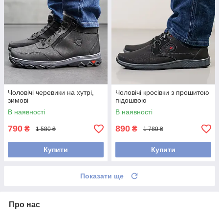
Чоловічі черевики на хутрі,
Чоловічі кросівки з прошитою
зимові
підошвою
В наявності
В наявності
790
890
₴
₴
1 580 ₴
1 780 ₴
Купити
Купити
Показати ще
Про нас