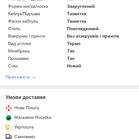
Форма миска/носка
Закруглений
Каблук/Підошва
Танкетка
Фасон каблука
Танкетка
Стиль
Повсякденний
Візерунки і принти
Без візерунків і принтів
Вид устілки
Термо
Мембрана
Так
Прошивка
Так
Стан
Новий
Приховати
Умови доставки
Нова Пошта
Магазини Rozetka
Укрпошта
Самовивіз