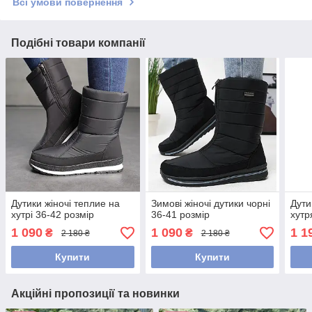
Всі умови повернення
Подібні товари компанії
Дутики жіночі теплие на
Зимові жіночі дутики чорні
Дути
хутрі 36-42 розмір
36-41 розмір
хутр
1 090
1 090
1 1
₴
₴
2 180 ₴
2 180 ₴
Купити
Купити
Акційні пропозиції та новинки