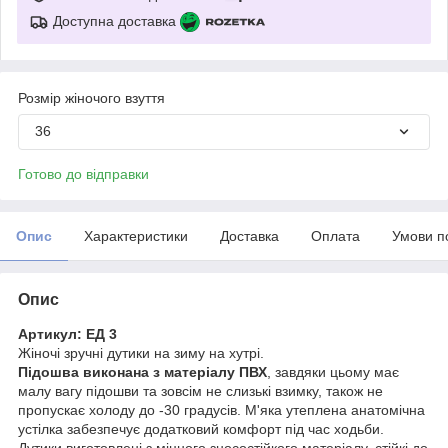
Доступна доставка
Розмір жіночого взуття
36
Готово до відправки
Опис
Характеристики
Доставка
Оплата
Умови п
Опис
Артикул: ЕД 3
Жіночі зручні дутики на зиму на хутрі.
Підошва виконана з матеріалу ПВХ
, завдяки цьому має
малу вагу підошви та зовсім не слизькі взимку, також не
пропускає холоду до -30 градусів. М'яка утеплена анатомічна
устілка забезпечує додатковий комфорт під час ходьби.
Дутики виготовлені з міцного зносостійкого матеріалу, стійкі до