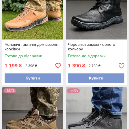
Чоловічі тактичні демісезонні
Черевики зимові чорного
кросівки
кольору
Готово до відправки
Готово до відправки
1 199
1 390
₴
₴
2 398 ₴
2 780 ₴
Купити
Купити
–50%
–50%