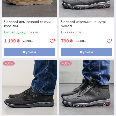
Чоловічі демісезонні тактичні
Чоловічі черевики на хутрі,
кросівки
зимові
Готово до відправки
В наявності
1 199
790
₴
₴
2 398 ₴
1 580 ₴
Купити
Купити
–50%
–50%