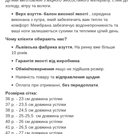
холоду, вітру та вологи.
Верх взуття- балон високої якості
, середина
виконана з хутра, який забезпечить вам тепло та
комфорт. Мембрана забезпечує водонепроникність та
ваші ноги залишаються сухими та теплими цілий день.
Чому клієнти обирають нас?
Львівська фабрика взуття.
На ринку вже більше
10 років.
Гарантія якості від виробника
.
Обмін/повернення
якщо не підійшов розмір.
Наявність товару та
відправлення щодня
.
Оплата при отриманні,
без передоплати
.
Розмірна сітка:
36 р. - 23 см довжина устілки
37 р. - 23,5 см довжина устілки
38 р. - 24,5 см довжина устілки
39 р. - 25-25,5 см довжина устілки
40 р. - 26 см довжина устілки
41 р. - 26,5 см довжина устілки
42 р. - 27 см довжина устілки