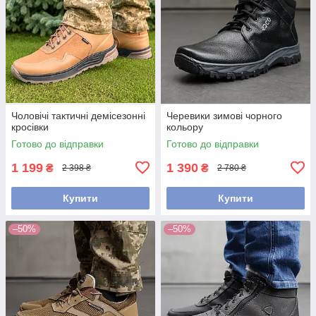
Чоловічі тактичні демісезонні
Черевики зимові чорного
кросівки
кольору
Готово до відправки
Готово до відправки
1 199
1 390
₴
₴
2 398 ₴
2 780 ₴
Купити
Купити
–50%
–50%