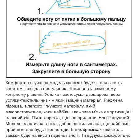
Комфортна і сучасна модель кросівок буде як для занять
спортом, так і для прогулянок . Виконана у відмінному
колірному рішенні. Устілка - застосуєш, двошарова; верх
устілки-текстиль, низ - м'який і міцний матеріал. Рифлена
підошва, з легкого і гнучкого матеріалу, який
використовується, коли найбільш важлива м'яка амортизація і
плавний хід. П'ята жорстка, щільно прилягає. Носок пружний.
Модель еластична, легка, добре вентильована, що найбільш
прийнято для будь-якої погоди. В цих кросівках твій стиль
завжди буде на висоті і вдень і вночі. Ти відчуєш комфорт цих