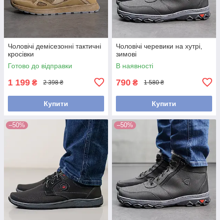
Чоловічі демісезонні тактичні
Чоловічі черевики на хутрі,
кросівки
зимові
Готово до відправки
В наявності
1 199
790
₴
₴
2 398 ₴
1 580 ₴
Купити
Купити
–50%
–50%