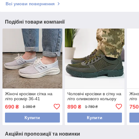
Всі умови повернення
Подібні товари компанії
Жіночі кросівки сітка на
Чоловічі кросівки в сітку на
Жіно
літо розмір 36-41
літо оливкового кольору
літо
690
890
750
₴
₴
1 380 ₴
1 780 ₴
Купити
Купити
Акційні пропозиції та новинки