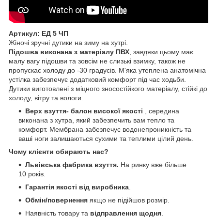
Артикул: ЕД 5 ЧП
Жіночі зручні дутики на зиму на хутрі.
Підошва виконана з матеріалу ПВХ
, завдяки цьому має
малу вагу підошви та зовсім не слизькі взимку, також не
пропускає холоду до -30 градусів. М'яка утеплена анатомічна
устілка забезпечує додатковий комфорт під час ходьби.
Дутики виготовлені з міцного зносостійкого матеріалу, стійкі до
холоду, вітру та вологи.
Верх взуття- балон високої якості
, середина
виконана з хутра, який забезпечить вам тепло та
комфорт. Мембрана забезпечує водонепроникність та
ваші ноги залишаються сухими та теплими цілий день.
Чому клієнти обирають нас?
Львівська фабрика взуття.
На ринку вже більше
10 років.
Гарантія якості від виробника
.
Обмін/повернення
якщо не підійшов розмір.
Наявність товару та
відправлення щодня
.