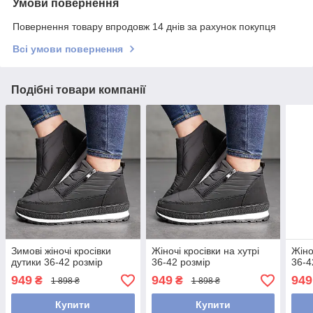
Умови повернення
Повернення товару впродовж 14 днів за рахунок покупця
Всі умови повернення
Подібні товари компанії
Зимові жіночі кросівки
Жіночі кросівки на хутрі
Жіно
дутики 36-42 розмір
36-42 розмір
36-4
949
949
949
₴
₴
1 898 ₴
1 898 ₴
Купити
Купити