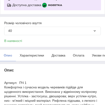
Доступна доставка
Розмір чоловічого взуття
40
В наявності
Опис
Характеристики
Доставка
Оплата
Умови п
Опис
Артикул: ПЧ 1
Комфортна і сучасна модель черевиків підійде для
щоденного використання. Виконана у відмінному колірному
рішенні. Устілка - застосуєш, двошарова; верх устілки-хутро,
низ - м'який і міцний матеріал. Рифлена підошва, з легкого і
гнучкого матеріалу, який використовується, коли найбільш