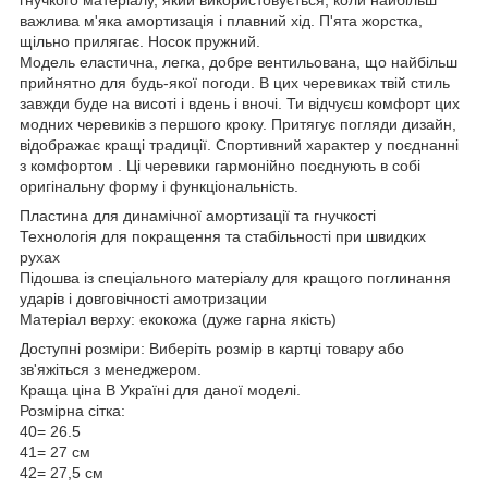
важлива м'яка амортизація і плавний хід. П'ята жорстка,
щільно прилягає. Носок пружний.
Модель еластична, легка, добре вентильована, що найбільш
прийнятно для будь-якої погоди. В цих черевиках твій стиль
завжди буде на висоті і вдень і вночі. Ти відчуєш комфорт цих
модних черевиків з першого кроку. Притягує погляди дизайн,
відображає кращі традиції. Спортивний характер у поєднанні
з комфортом . Ці черевики гармонійно поєднують в собі
оригінальну форму і функціональність.
Пластина для динамічної амортизації та гнучкості
Технологія для покращення та стабільності при швидких
рухах
Підошва із спеціального матеріалу для кращого поглинання
ударів і довговічності амотризации
Матеріал верху: екокожа (дуже гарна якість)
Доступні розміри: Виберіть розмір в картці товару або
зв'яжіться з менеджером.
Краща ціна В Україні для даної моделі.
Розмірна сітка:
40= 26.5
41= 27 см
42= 27,5 см