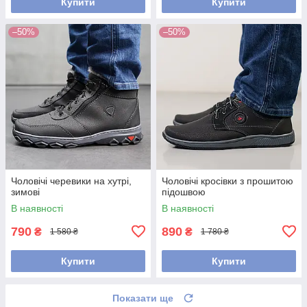
Купити
Купити
–50%
–50%
Чоловічі черевики на хутрі,
Чоловічі кросівки з прошитою
зимові
підошвою
В наявності
В наявності
790
890
₴
₴
1 580 ₴
1 780 ₴
Купити
Купити
Показати ще