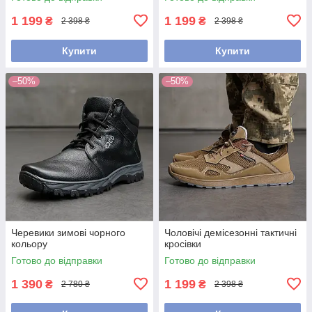
1 199
1 199
₴
₴
2 398 ₴
2 398 ₴
Купити
Купити
–50%
–50%
Черевики зимові чорного
Чоловічі демісезонні тактичні
кольору
кросівки
Готово до відправки
Готово до відправки
1 390
1 199
₴
₴
2 780 ₴
2 398 ₴