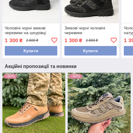
Чоловічі чорні зимові
Зимові чорні чоловічі
Чоло
черевики на шнурівці
черевики
нату
1 300
1 300
1 3
₴
₴
2 600 ₴
2 600 ₴
Купити
Купити
Акційні пропозиції та новинки
–50%
–50%