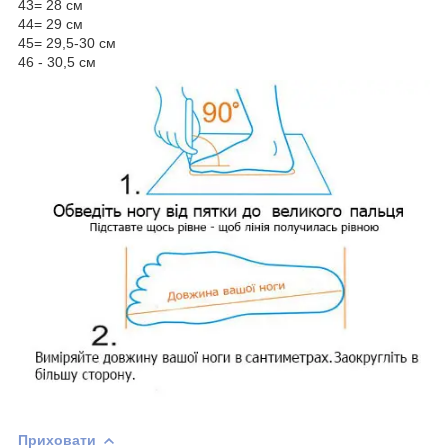
43= 28 см
44= 29 см
45= 29,5-30 см
46 - 30,5 см
Приховати