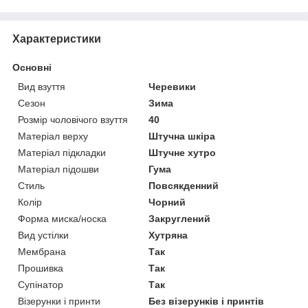
Характеристики
Основні
Вид взуття
Черевики
Сезон
Зима
Розмір чоловічого взуття
40
Матеріал верху
Штучна шкіра
Матеріал підкладки
Штучне хутро
Матеріал підошви
Гума
Стиль
Повсякденний
Колір
Чорний
Форма миска/носка
Закруглений
Вид устілки
Хутряна
Мембрана
Так
Прошивка
Так
Супінатор
Так
Візерунки і принти
Без візерунків і принтів