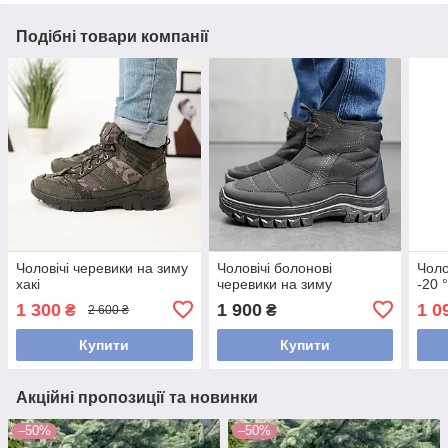
Подібні товари компанії
Чоловічі черевики на зиму
Чоловічі болонові
Чоло
хакі
черевики на зиму
-20 
1 300
1 900
1 0
₴
₴
2 600 ₴
Купити
Купити
Акційні пропозиції та новинки
–50%
–50%