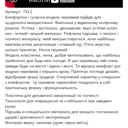
Артикул: ПЧ 2
Комфортна і сучасна модель черевиків підійде для
щоденного використання. Виконана у відмінному колірному
рішенні. Устілка - застосуєш, двошарова; верх устілки-хутро,
низ - м'який і міцний матеріал. Рифлена підошва, з легкого і
гнучкого матеріалу, який використовується, коли найбільш
важлива м'яка амортизація і плавний хід. П'ята жорстка,
щільно прилягає. Носок пружний.
Модель еластична, легка, добре вентильована, що найбільш
прийнятно для будь-якої погоди. В цих черевиках твій стиль
завжди буде на висоті і вдень і вночі. Ти відчуєш комфорт цих
модних черевиків з першого кроку. Притягує погляди дизайн,
відображає кращі традиції. Спортивний характер у поєднанні
з комфортом . Ці черевики гармонійно поєднують в собі
оригінальну форму і функціональність.
Пластина для динамічної амортизації та гнучкості
Технологія для покращення та стабільності при швидких
рухах
Підошва із спеціального матеріалу для кращого поглинання
ударів і довговічності амотризации
Матеріал верху: екокожа (дуже гарна якість)