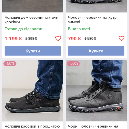
Чоловічі демісезонні тактичні
Чоловічі черевики на хутрі,
кросівки
зимові
Готово до відправки
В наявності
1 199
790
₴
₴
2 398 ₴
1 580 ₴
Купити
Купити
–50%
–50%
Чоловічі кросівки з прошитою
Чорні чоловічі черевики на