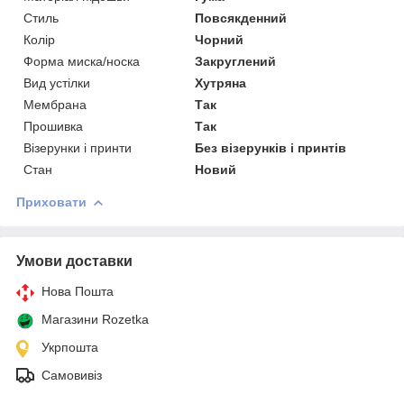
Стиль
Повсякденний
Колір
Чорний
Форма миска/носка
Закруглений
Вид устілки
Хутряна
Мембрана
Так
Прошивка
Так
Візерунки і принти
Без візерунків і принтів
Стан
Новий
Приховати
Умови доставки
Нова Пошта
Магазини Rozetka
Укрпошта
Самовивіз