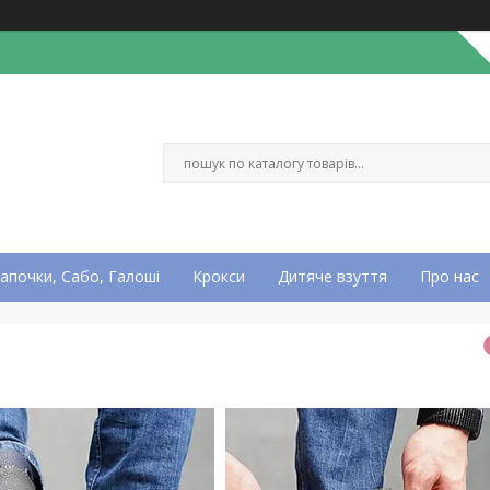
апочки, Сабо, Галоші
Крокси
Дитяче взуття
Про нас