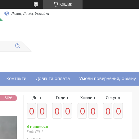
Кошик
Львів, Львів, Україна
Контакти
Довіз та оплата
Умови повернення, обміну
Днів
Годин
Хвилин
Секунд
–50%
0
0
0
0
0
0
0
0
В наявності
Код:
ПЧ 1