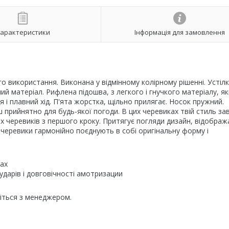
арактеристики
Інформація для замовлення
 використання. Виконана у відмінному колірному рішенні. Устілк
ний матеріал. Рифлена підошва, з легкого і гнучкого матеріалу, я
 і плавний хід. П'ята жорстка, щільно прилягає. Носок пружний.
 прийнятно для будь-якої погоди. В цих черевиках твій стиль за
них черевиків з першого кроку. Притягує погляди дизайн, відображ
 черевики гармонійно поєднують в собі оригінальну форму і
хах
ударів і довговічності амотризации
жіться з менеджером.