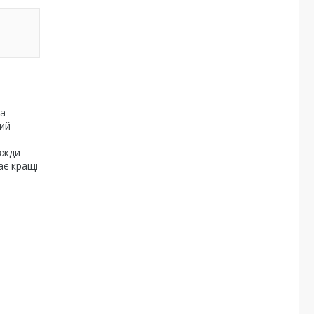
а -
кий
вжди
ає кращі