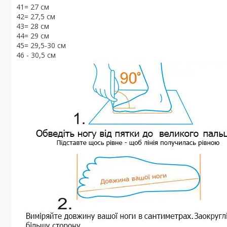
41= 27 см
42= 27,5 см
43= 28 см
44= 29 см
45= 29,5-30 см
46 - 30,5 см