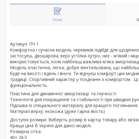
Опис
Х
Артикул: ПЧ 1
Комфортна і сучасна модель черевиків підійде для щоденного
застосуєш, двошарова; верх устілки-хутро, низ - м'який і міц
використовується, коли найбільш важлива м'яка амортизація
Модель еластична, легка, добре вентильована, що найбільш
буде на висоті і вдень і вночі. Ти відчуєш комфорт цих мод
традиції. Спортивний характер у поєднанні з комфортом . Ці
функціональність.
Пластина для динамічної амортизації та гнучкості
Технологія для покращення та стабільності при швидких ру
Підошва із спеціального матеріалу для кращого поглинання 
Матеріал верху: екокожа (дуже гарна якість)
Доступні розміри: Виберіть розмір в картці товару або зв'я
Краща ціна В Україні для даної моделі.
Розмірна сітка:
40= 26.5