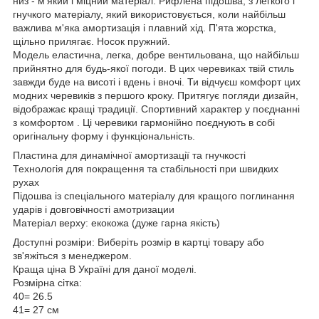
низ - м'який і міцний матеріал. Рифлена підошва, з легкого і
гнучкого матеріалу, який використовується, коли найбільш
важлива м'яка амортизація і плавний хід. П'ята жорстка,
щільно прилягає. Носок пружний.
Модель еластична, легка, добре вентильована, що найбільш
прийнятно для будь-якої погоди. В цих черевиках твій стиль
завжди буде на висоті і вдень і вночі. Ти відчуєш комфорт цих
модних черевиків з першого кроку. Притягує погляди дизайн,
відображає кращі традиції. Спортивний характер у поєднанні
з комфортом . Ці черевики гармонійно поєднують в собі
оригінальну форму і функціональність.
Пластина для динамічної амортизації та гнучкості
Технологія для покращення та стабільності при швидких
рухах
Підошва із спеціального матеріалу для кращого поглинання
ударів і довговічності амотризации
Матеріал верху: екокожа (дуже гарна якість)
Доступні розміри: Виберіть розмір в картці товару або
зв'яжіться з менеджером.
Краща ціна В Україні для даної моделі.
Розмірна сітка:
40= 26.5
41= 27 см