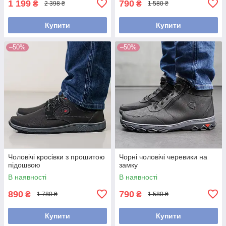
1 199
790
₴
₴
2 398 ₴
1 580 ₴
Купити
Купити
–50%
–50%
Чоловічі кросівки з прошитою
Чорні чоловічі черевики на
підошвою
замку
В наявності
В наявності
890
790
₴
₴
1 780 ₴
1 580 ₴
Купити
Купити