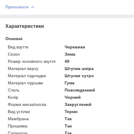
Приховати
Характеристики
Основні
Вид взуття
Черевики
Сезон
Зима
Розмір чоловічого взуття
40
Матеріал верху
Штучна шкіра
Матеріал підкладки
Штучне хутро
Матеріал підошви
Гума
Стиль
Повсякденний
Колір
Чорний
Форма миска/носка
Закруглений
Вид устілки
Термо
Мембрана
Так
Прошивка
Так
Супінатор
Так