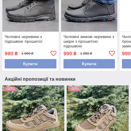
Чоловічі черевики з
Чоловічі зимові черевики з
Чоло
підошвою прошитої
шкіри з прошитою
про
підошвою
замк
980
990
990
₴
₴
1 960 ₴
1 980 ₴
Купити
Купити
Акційні пропозиції та новинки
–50%
–50%