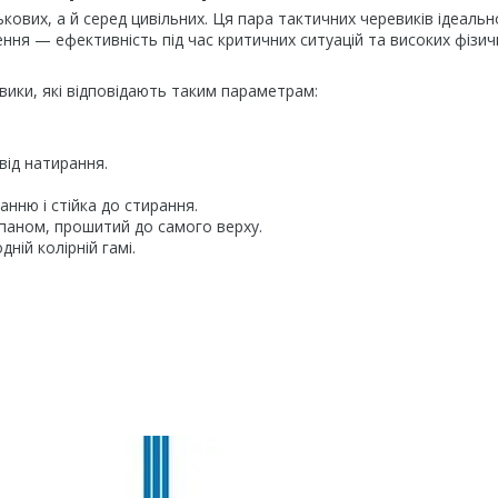
ькових, а й серед цивільних. Ця пара тактичних черевиків ідеальн
чення — ефективність під час критичних ситуацій та високих фізич
вики, які відповідають таким параметрам:
від натирання.
.
нню і стійка до стирання.
лапаном, прошитий до самого верху.
ній колірній гамі.