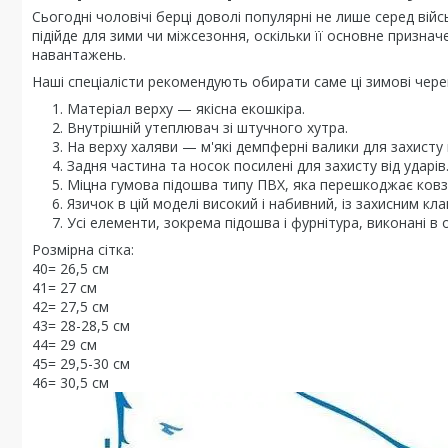
Сьогодні чоловічі берці доволі популярні не лише серед війс
підійде для зими чи міжсезоння, оскільки її основне призна
навантажень.
Наші спеціалісти рекомендують обирати саме ці зимові чере
Матеріал верху — якісна екошкіра.
Внутрішній утеплювач зі штучного хутра.
На верху халяви — м'які демпферні валики для захисту 
Задня частина та носок посилені для захисту від ударів
Міцна гумова підошва типу ПВХ, яка перешкоджає ковза
Язичок в цій моделі високий і набивний, із захисним к
Усі елементи, зокрема підошва і фурнітура, виконані в од
Розмірна сітка:
40= 26,5 см
41= 27 см
42= 27,5 см
43= 28-28,5 см
44= 29 см
45= 29,5-30 см
46= 30,5 см