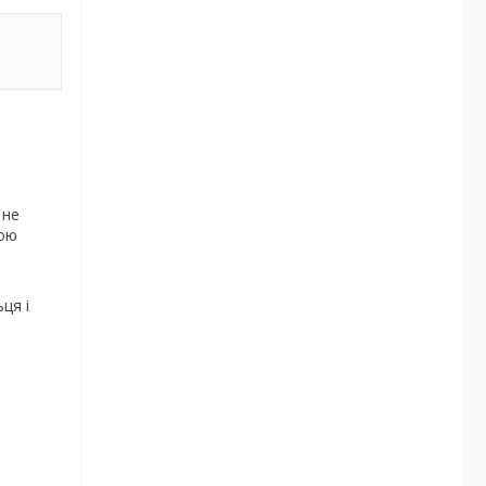
 не
ною
ця і