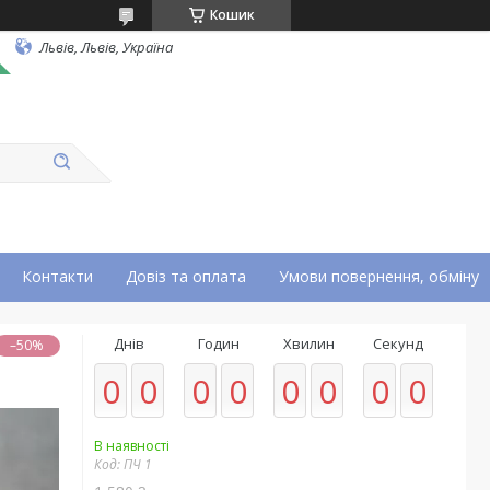
Кошик
Львів, Львів, Україна
Контакти
Довіз та оплата
Умови повернення, обміну
Днів
Годин
Хвилин
Секунд
–50%
0
0
0
0
0
0
0
0
В наявності
Код:
ПЧ 1