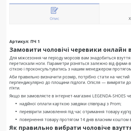
Опис
Х
Артикул: ПЧ 1
Замовити чоловічі черевики онлайн в
Для міжсезоння чи періоду морозів вам знадобиться взуття 
перетискали ноги. Параметри різняться залежно від фірми-
сіткою і проконсультуватись з нашим менеджером протяго
Аби правильно визначити розмір, потрібно стати на чистий
перпендикулярно до площини підлоги. Опісля — виміряти до
п’яти.
Якщо ви замовляєте в інтернет-магазині LEGENDA-SHOES чер
надійної оплати карткою завдяки співпраці з Prom;
перевірити замовлення під час отримання товару кур’єр
повернення товару протягом 14 днів власним коштом в
Як правильно вибрати чоловіче взутт