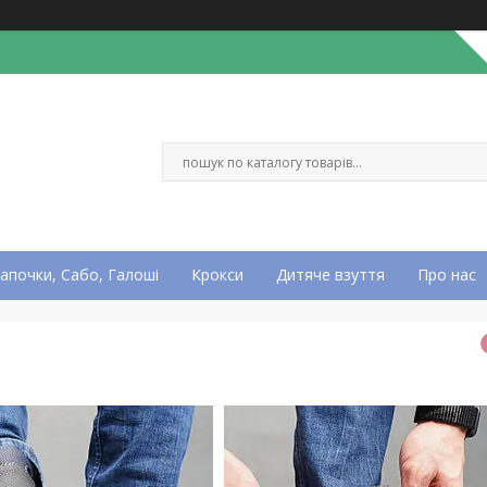
апочки, Сабо, Галоші
Крокси
Дитяче взуття
Про нас