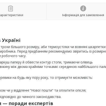
арактеристики
Інформація для замовлення
 Україні
трохи більшого розміру, аби термоустілки чи вовняні шкарпетки
виробника. Перед придбанням рекомендуємо звіритись із розмір
м робочого часу.
 аркуш паперу й обвести контур стопи, тримаючи олівець
вжину між двома крайніми точками: серединою найбільшого паль
евики на будь-яку пору року, то отримуєте можливість:
ом чи у відділенні “Нової пошти” та оплатити опісля;
ідповідно до чинного законодавства.
я — поради експертів