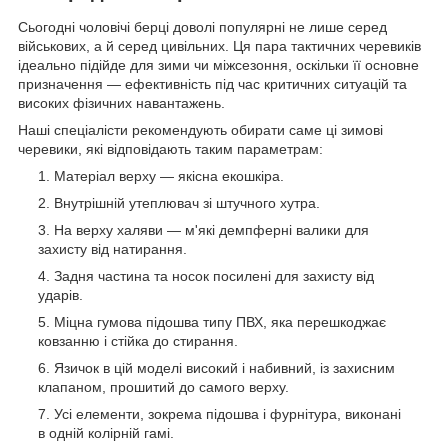
Сьогодні чоловічі берці доволі популярні не лише серед
військових, а й серед цивільних. Ця пара тактичних черевиків
ідеально підійде для зими чи міжсезоння, оскільки її основне
призначення — ефективність під час критичних ситуацій та
високих фізичних навантажень.
Наші спеціалісти рекомендують обирати саме ці зимові
черевики, які відповідають таким параметрам:
Матеріал верху — якісна екошкіра.
Внутрішній утеплювач зі штучного хутра.
На верху халяви — м'які демпферні валики для
захисту від натирання.
Задня частина та носок посилені для захисту від
ударів.
Міцна гумова підошва типу ПВХ, яка перешкоджає
ковзанню і стійка до стирання.
Язичок в цій моделі високий і набивний, із захисним
клапаном, прошитий до самого верху.
Усі елементи, зокрема підошва і фурнітура, виконані
в одній колірній гамі.