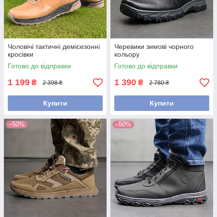
Чоловічі тактичні демісезонні
Черевики зимові чорного
кросівки
кольору
Готово до відправки
Готово до відправки
1 199
1 390
₴
₴
2 398 ₴
2 780 ₴
Купити
Купити
–50%
–50%