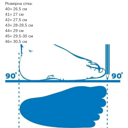
Розмірна сітка:
40= 26,5 см
41= 27 см
42= 27,5 см
43= 28-28,5 см
44= 29 см
45= 29,5-30 см
46= 30,5 см