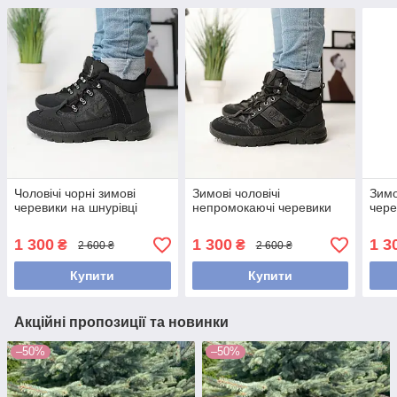
Чоловічі чорні зимові
Зимові чоловічі
Зимо
черевики на шнурівці
непромокаючі черевики
чере
1 300
1 300
1 3
₴
₴
2 600 ₴
2 600 ₴
Купити
Купити
Акційні пропозиції та новинки
–50%
–50%