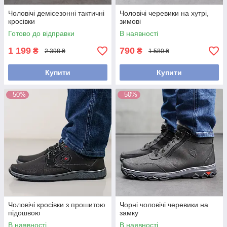
Чоловічі демісезонні тактичні
Чоловічі черевики на хутрі,
кросівки
зимові
Готово до відправки
В наявності
1 199
790
₴
₴
2 398 ₴
1 580 ₴
Купити
Купити
–50%
–50%
Чоловічі кросівки з прошитою
Чорні чоловічі черевики на
підошвою
замку
В наявності
В наявності