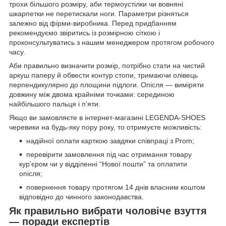
трохи більшого розміру, аби термоустілки чи вовняні
шкарпетки не перетискали ноги. Параметри різняться
залежно від фірми-виробника. Перед придбанням
рекомендуємо звіритись із розмірною сіткою і
проконсультуватись з нашим менеджером протягом робочого
часу.
Аби правильно визначити розмір, потрібно стати на чистий
аркуш паперу й обвести контур стопи, тримаючи олівець
перпендикулярно до площини підлоги. Опісля — виміряти
довжину між двома крайніми точками: серединою
найбільшого пальця і п’яти.
Якщо ви замовляєте в інтернет-магазині LEGENDA-SHOES
черевики на будь-яку пору року, то отримуєте можливість:
надійної оплати карткою завдяки співпраці з Prom;
перевірити замовлення під час отримання товару
кур’єром чи у відділенні “Нової пошти” та оплатити
опісля;
повернення товару протягом 14 днів власним коштом
відповідно до чинного законодавства.
Як правильно вибрати чоловіче взуття
— поради експертів