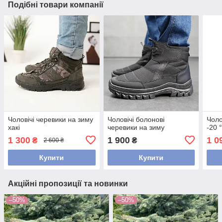
Подібні товари компанії
Чоловічі черевики на зиму
Чоловічі болонові
Чоло
хакі
черевики на зиму
-20 
1 300
1 900
1 0
₴
₴
2 600 ₴
Купити
Купити
Акційні пропозиції та новинки
–50%
–50%