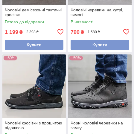
Чоловічі демісезонні тактичні
Чоловічі черевики на хутрі,
кросівки
зимові
Готово до відправки
В наявності
1 199
790
₴
₴
2 398 ₴
1 580 ₴
Купити
Купити
–50%
–50%
Чоловічі кросівки з прошитою
Чорні чоловічі черевики на
підошвою
замку