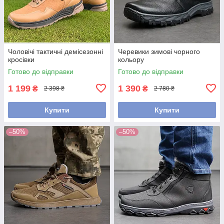
Чоловічі тактичні демісезонні
Черевики зимові чорного
кросівки
кольору
Готово до відправки
Готово до відправки
1 199
1 390
₴
₴
2 398 ₴
2 780 ₴
Купити
Купити
–50%
–50%