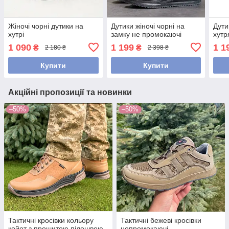
Жіночі чорні дутики на
Дутики жіночі чорні на
Дути
хутрі
замку не промокаючі
хутр
1 090
1 199
1 1
₴
₴
2 180 ₴
2 398 ₴
Купити
Купити
Акційні пропозиції та новинки
–50%
–50%
Тактичні кросівки кольору
Тактичні бежеві кросівки
койот з прошитою підошвою
непромокаючі