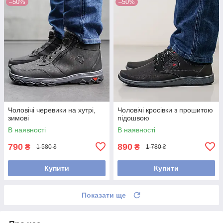
–50%
–50%
Чоловічі черевики на хутрі,
Чоловічі кросівки з прошитою
зимові
підошвою
В наявності
В наявності
790
890
₴
₴
1 580 ₴
1 780 ₴
Купити
Купити
Показати ще